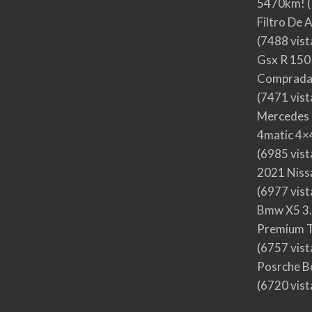
5470km!
(
Filtro De 
(7488 vist
Gsx R 150
Comprada
(7471 vist
Mercedes 
4matic 4×4
(6985 vist
2021 Nis
(6977 vist
Bmw X5 3.
Premium T
(6757 vist
Posrche B
(6720 vist