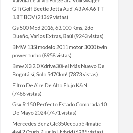
Valvula de alivio Forge ára Volkswagen
GTi Golf Beetle Jetta Audi A3 A4 A6 TT
1.8T BOV
(21369 vistas)
Gs 500 Mod 2016, 63.000 Kms, 2do
Dueño, Varios Extras, Baúl
(9243 vistas)
BMW 135i modelo 2011 motor 3000 twin
power turbo
(8958 vistas)
Bmw X3 2.0 Xdrive30i-el Más Nuevo De
Bogotá,sí, Solo 5470km!
(7873 vistas)
Filtro De Aire De Alto Flujo K&N
(7488 vistas)
Gsx R 150 Perfecto Estado Comprada 10
De Mayo 2024
(7471 vistas)
Mercedes Benz Glc350ecoupé 4matic
4×4 2.0turb Plug In Hybrid
(6985 vistas)