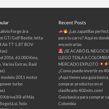
ular
Recent Posts
 alivio Forge ára
¿Las zapatillas perfec
n GTi Golf Beetle Jetta
para tu carro? Aquí es dond
4 A6 TT 1.8T BOV
encontrarlas
tas)
¡SE ACABÓ EL NEGOCI
d 2016, 63.000 Kms,
LLEGÓ TESLA A COLOMBIA
 Varios Extras, Baúl
MERCADO EXPLOTÓ
as)
¿Como puedo invertir en 4
 modelo 2011 motor
¡Aquí tienes una guía básica
 power turbo
comprar productos en el
as)
clasificado 402mts.com!
0 Xdrive30i-el Más
Guia basica para comprar ca
Bogotá,sí, Solo
Colombia