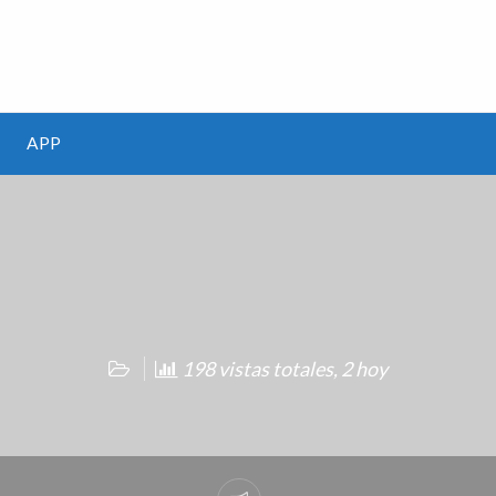
m
APP
198 vistas totales, 2 hoy