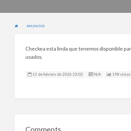
ANUNCIOS
Checkea esta linda que tenemos disponible para
usados.
Listing ID
15 de febrero de 2026 23:03
N/A
198 vistas 
Comments