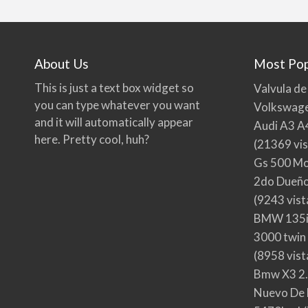
About Us
Most Pop
This is just a text box widget so
Valvula de
you can type whatever you want
Volkswage
and it will automatically appear
Audi A3 A
here. Pretty cool, huh?
(21369 vis
Gs 500 Mo
2do Dueño,
(9243 vist
BMW 135i
3000 twin
(8958 vist
Bmw X3 2.
Nuevo De 