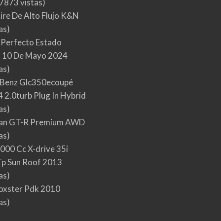
7873 vistas)
Aire De Alto Flujo K&N
as)
 Perfecto Estado
 10 De Mayo 2024
as)
Benz Glc350ecoupé
 2.0turb Plug In Hybrid
as)
san GT-R Premium AWD
as)
000 Cc X-drive 35i
p Sun Roof 2013
as)
oxster Pdk 2010
as)