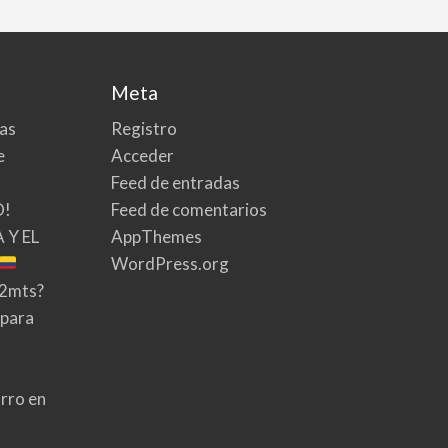
Meta
tas
Registro
e
Acceder
Feed de entradas
O!
Feed de comentarios
 Y EL
AppThemes
WordPress.org
02mts?
 para
rro en