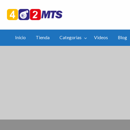
402mts.Co
ias
Videos
Blog
APP
Inicio
Tienda
Categorias
Videos
Blog