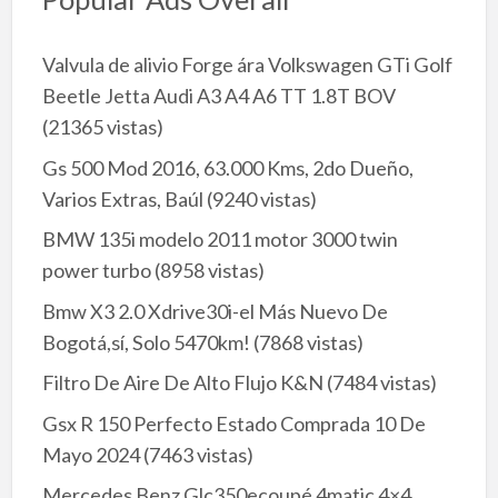
Valvula de alivio Forge ára Volkswagen GTi Golf
Beetle Jetta Audi A3 A4 A6 TT 1.8T BOV
(21365 vistas)
Gs 500 Mod 2016, 63.000 Kms, 2do Dueño,
Varios Extras, Baúl
(9240 vistas)
BMW 135i modelo 2011 motor 3000 twin
power turbo
(8958 vistas)
Bmw X3 2.0 Xdrive30i-el Más Nuevo De
Bogotá,sí, Solo 5470km!
(7868 vistas)
Filtro De Aire De Alto Flujo K&N
(7484 vistas)
Gsx R 150 Perfecto Estado Comprada 10 De
Mayo 2024
(7463 vistas)
Mercedes Benz Glc350ecoupé 4matic 4×4