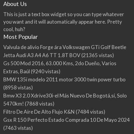
About Us
This is just a text box widget so you can type whatever
you want and it will automatically appear here. Pretty
cool, huh?
Most Popular
Valvula de alivio Forge ára Volkswagen GTi Golf Beetle
Jetta Audi A3 A4 A6 TT 1.8T BOV
(21365 vistas)
Gs 500 Mod 2016, 63.000 Kms, 2do Dueño, Varios
Extras, Baúl
(9240 vistas)
BMW 135i modelo 2011 motor 3000 twin power turbo
(8958 vistas)
Bmw X3 2.0 Xdrive30i-el Más Nuevo De Bogotá,sí, Solo
5470km!
(7868 vistas)
Filtro De Aire De Alto Flujo K&N
(7484 vistas)
Gsx R 150 Perfecto Estado Comprada 10 De Mayo 2024
(7463 vistas)