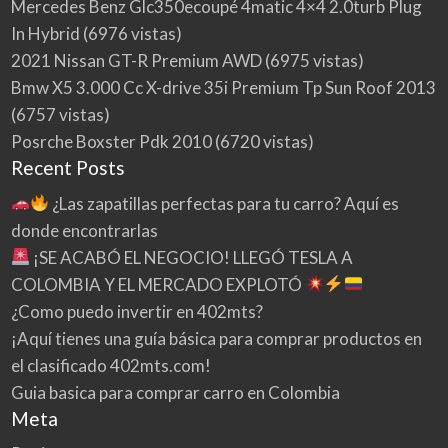
Mercedes Benz Glc350ecoupé 4matic 4×4 2.0turb Plug
In Hybrid
(6976 vistas)
2021 Nissan GT-R Premium AWD
(6975 vistas)
Bmw X5 3.000 Cc X-drive 35i Premium Tp Sun Roof 2013
(6757 vistas)
Posrche Boxster Pdk 2010
(6720 vistas)
Recent Posts
¿Las zapatillas perfectas para tu carro? Aquí es
donde encontrarlas
¡SE ACABÓ EL NEGOCIO! LLEGÓ TESLA A
COLOMBIA Y EL MERCADO EXPLOTÓ
¿Como puedo invertir en 402mts?
¡Aquí tienes una guía básica para comprar productos en
el clasificado 402mts.com!
Guia basica para comprar carro en Colombia
Meta