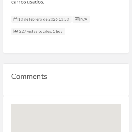
carros usados.
Listing ID
10 de febrero de 2026 13:50
N/A
227 vistas totales, 1 hoy
Comments