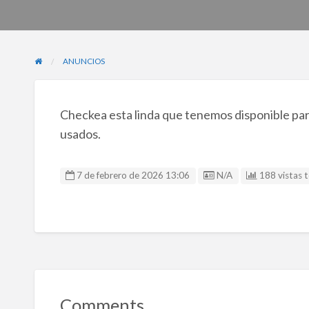
ANUNCIOS
Checkea esta linda que tenemos disponible para
usados.
Listing ID
7 de febrero de 2026 13:06
N/A
188 vistas t
Comments