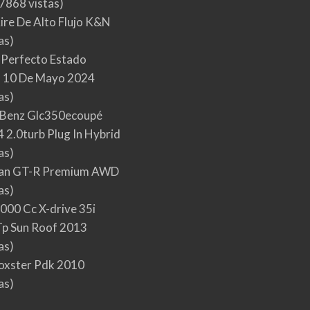
7868 vistas)
Aire De Alto Flujo K&N
as)
 Perfecto Estado
 10 De Mayo 2024
as)
Benz Glc350ecoupé
 2.0turb Plug In Hybrid
as)
san GT-R Premium AWD
as)
000 Cc X-drive 35i
p Sun Roof 2013
as)
oxster Pdk 2010
as)