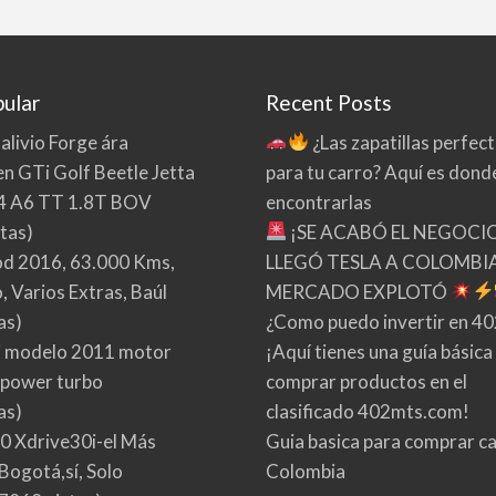
ular
Recent Posts
 alivio Forge ára
¿Las zapatillas perfec
n GTi Golf Beetle Jetta
para tu carro? Aquí es dond
4 A6 TT 1.8T BOV
encontrarlas
tas)
¡SE ACABÓ EL NEGOCI
d 2016, 63.000 Kms,
LLEGÓ TESLA A COLOMBIA
 Varios Extras, Baúl
MERCADO EXPLOTÓ
as)
¿Como puedo invertir en 4
 modelo 2011 motor
¡Aquí tienes una guía básica
 power turbo
comprar productos en el
as)
clasificado 402mts.com!
0 Xdrive30i-el Más
Guia basica para comprar ca
Bogotá,sí, Solo
Colombia