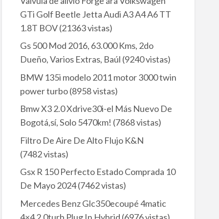
Valvula de alivio Forge ára Volkswagen
GTi Golf Beetle Jetta Audi A3 A4 A6 TT
1.8T BOV
(21363 vistas)
Gs 500 Mod 2016, 63.000 Kms, 2do
Dueño, Varios Extras, Baúl
(9240 vistas)
BMW 135i modelo 2011 motor 3000 twin
power turbo
(8958 vistas)
Bmw X3 2.0 Xdrive30i-el Más Nuevo De
Bogotá,sí, Solo 5470km!
(7868 vistas)
Filtro De Aire De Alto Flujo K&N
(7482 vistas)
Gsx R 150 Perfecto Estado Comprada 10
De Mayo 2024
(7462 vistas)
Mercedes Benz Glc350ecoupé 4matic
4×4 2.0turb Plug In Hybrid
(6976 vistas)