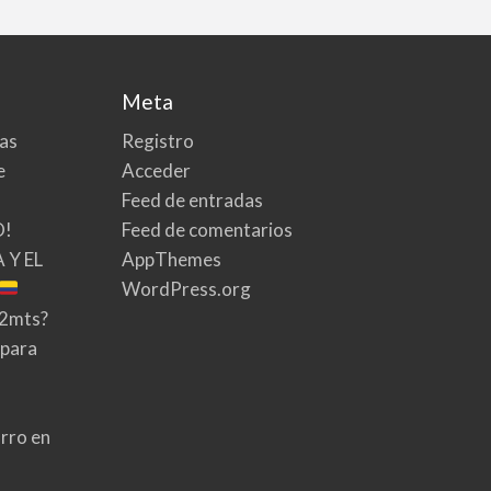
Meta
tas
Registro
e
Acceder
Feed de entradas
O!
Feed de comentarios
 Y EL
AppThemes
WordPress.org
02mts?
 para
rro en