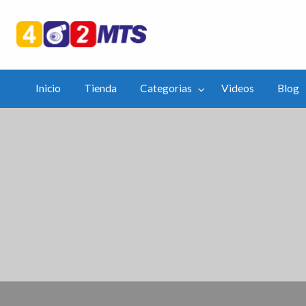
402mts.Co
ias
Videos
Blog
APP
Inicio
Tienda
Categorias
Videos
Blog