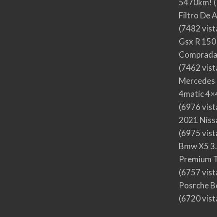
5470km!
(
Filtro De 
(7482 vist
Gsx R 150
Comprada
(7462 vist
Mercedes 
4matic 4×4
(6976 vist
2021 Nis
(6975 vist
Bmw X5 3.
Premium T
(6757 vist
Posrche B
(6720 vist