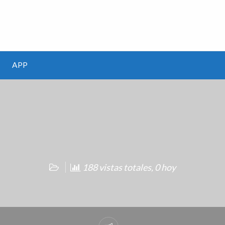
m
APP
188 vistas totales, 0 hoy