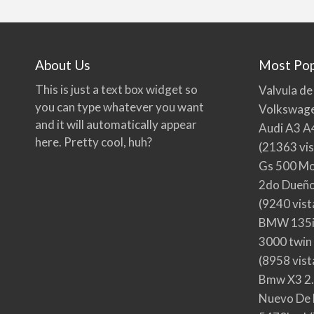
About Us
Most Pop
This is just a text box widget so
Valvula de
you can type whatever you want
Volkswage
and it will automatically appear
Audi A3 A
here. Pretty cool, huh?
(21363 vis
Gs 500 Mo
2do Dueño,
(9240 vist
BMW 135i
3000 twin
(8958 vist
Bmw X3 2.
Nuevo De 