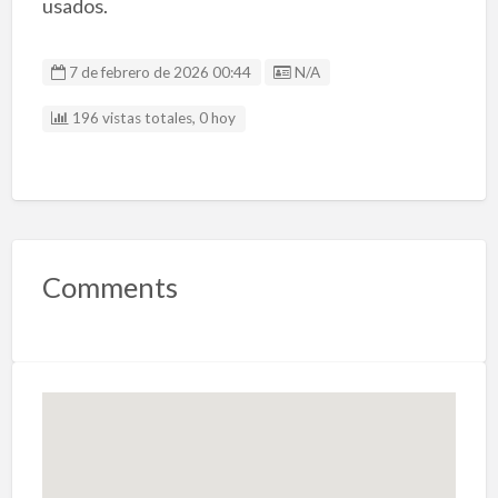
usados.
Listing ID
7 de febrero de 2026 00:44
N/A
196 vistas totales, 0 hoy
Comments