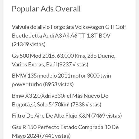
Popular Ads Overall
Valvula de alivio Forge ára Volkswagen GTi Golf
Beetle Jetta Audi A3 A4 A6 TT 1.8T BOV
(21349 vistas)
Gs 500 Mod 2016, 63.000 Kms, 2do Dueño,
Varios Extras, Baúl
(9237 vistas)
BMW 135i modelo 2011 motor 3000 twin
power turbo
(8953 vistas)
Bmw X3 2.0 Xdrive30i-el Más Nuevo De
Bogotá,sí, Solo 5470km!
(7838 vistas)
Filtro De Aire De Alto Flujo K&N
(7469 vistas)
Gsx R 150 Perfecto Estado Comprada 10 De
Mayo 2024
(7441 vistas)