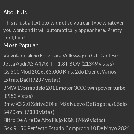
About Us
This is just a text box widget so you can type whatever
you want and it will automatically appear here. Pretty
cool, huh?
Most Popular
Valvula de alivio Forge ára Volkswagen GTi Golf Beetle
Jetta Audi A3 A4 A6 TT 1.8T BOV
(21349 vistas)
Gs 500 Mod 2016, 63.000 Kms, 2do Dueño, Varios
Extras, Baúl
(9237 vistas)
BMW 135i modelo 2011 motor 3000 twin power turbo
(8953 vistas)
Bmw X3 2.0 Xdrive30i-el Más Nuevo De Bogotá,sí, Solo
5470km!
(7838 vistas)
Filtro De Aire De Alto Flujo K&N
(7469 vistas)
Gsx R 150 Perfecto Estado Comprada 10 De Mayo 2024