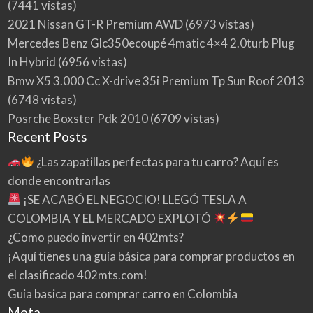
(7441 vistas)
2021 Nissan GT-R Premium AWD
(6973 vistas)
Mercedes Benz Glc350ecoupé 4matic 4×4 2.0turb Plug
In Hybrid
(6956 vistas)
Bmw X5 3.000 Cc X-drive 35i Premium Tp Sun Roof 2013
(6748 vistas)
Posrche Boxster Pdk 2010
(6709 vistas)
Recent Posts
¿Las zapatillas perfectas para tu carro? Aquí es
donde encontrarlas
¡SE ACABÓ EL NEGOCIO! LLEGÓ TESLA A
COLOMBIA Y EL MERCADO EXPLOTÓ
¿Como puedo invertir en 402mts?
¡Aquí tienes una guía básica para comprar productos en
el clasificado 402mts.com!
Guia basica para comprar carro en Colombia
Meta