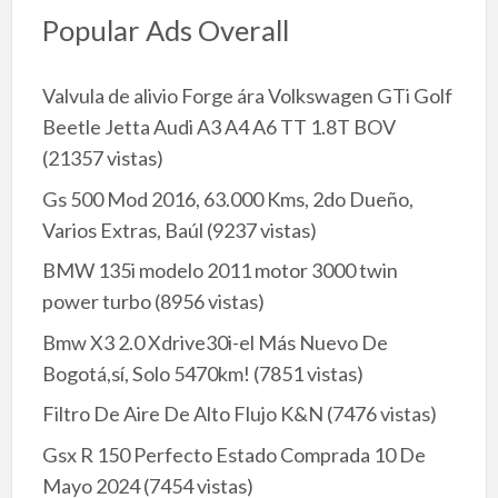
Popular Ads Overall
Valvula de alivio Forge ára Volkswagen GTi Golf
Beetle Jetta Audi A3 A4 A6 TT 1.8T BOV
(21357 vistas)
Gs 500 Mod 2016, 63.000 Kms, 2do Dueño,
Varios Extras, Baúl
(9237 vistas)
BMW 135i modelo 2011 motor 3000 twin
power turbo
(8956 vistas)
Bmw X3 2.0 Xdrive30i-el Más Nuevo De
Bogotá,sí, Solo 5470km!
(7851 vistas)
Filtro De Aire De Alto Flujo K&N
(7476 vistas)
Gsx R 150 Perfecto Estado Comprada 10 De
Mayo 2024
(7454 vistas)