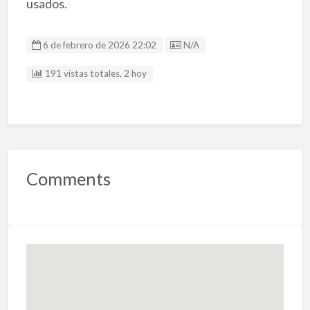
usados.
Listing ID
6 de febrero de 2026 22:02
N/A
191 vistas totales, 2 hoy
Comments