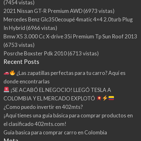
(7454 vistas)
2021 Nissan GT-R Premium AWD
(6973 vistas)
Mercedes Benz Glc350ecoupé 4matic 4×4 2.0turb Plug
In Hybrid
(6966 vistas)
Bmw X5 3.000 Cc X-drive 35i Premium Tp Sun Roof 2013
(6753 vistas)
Posrche Boxster Pdk 2010
(6713 vistas)
Recent Posts
¿Las zapatillas perfectas para tu carro? Aquí es
donde encontrarlas
¡SE ACABÓ EL NEGOCIO! LLEGÓ TESLA A
COLOMBIA Y EL MERCADO EXPLOTÓ
¿Como puedo invertir en 402mts?
¡Aquí tienes una guía básica para comprar productos en
el clasificado 402mts.com!
Guia basica para comprar carro en Colombia
Meta