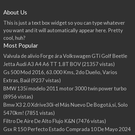
About Us
This is just a text box widget so you can type whatever
you want and it will automatically appear here. Pretty
cool, huh?
Most Popular
Valvula de alivio Forge ára Volkswagen GTi Golf Beetle
Jetta Audi A3 A4 A6 TT 1.8T BOV
(21357 vistas)
Gs 500 Mod 2016, 63.000 Kms, 2do Dueño, Varios
Extras, Baúl
(9237 vistas)
BMW 135i modelo 2011 motor 3000 twin power turbo
(8956 vistas)
Bmw X3 2.0 Xdrive30i-el Más Nuevo De Bogotá,sí, Solo
5470km!
(7851 vistas)
Filtro De Aire De Alto Flujo K&N
(7476 vistas)
Gsx R 150 Perfecto Estado Comprada 10 De Mayo 2024