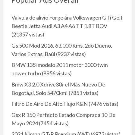
Valvula de alivio Forge ára Volkswagen GTi Golf
Beetle Jetta Audi A3 A4 A6 TT 1.8T BOV
(21357 vistas)
Gs 500 Mod 2016, 63.000 Kms, 2do Dueño,
Varios Extras, Baúl
(9237 vistas)
BMW 135i modelo 2011 motor 3000 twin
power turbo
(8956 vistas)
Bmw X3 2.0 Xdrive30i-el Más Nuevo De
Bogotá,sí, Solo 5470km!
(7851 vistas)
Filtro De Aire De Alto Flujo K&N
(7476 vistas)
Gsx R 150 Perfecto Estado Comprada 10 De
Mayo 2024
(7454 vistas)
2021 Nissan GT-R Premium AWD
(6973 vistas)