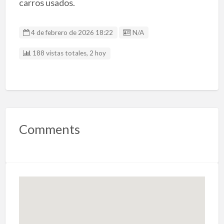
carros usados.
Listing ID
4 de febrero de 2026 18:22
N/A
188 vistas totales, 2 hoy
Comments