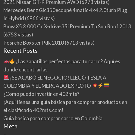
2021 Nissan GT-R Premium AWD
(6973 vistas)
Mercedes Benz Glc350ecoupé 4matic 4×4 2.0turb Plug
In Hybrid
(6966 vistas)
Bmw X5 3.000 Cc X-drive 35i Premium Tp Sun Roof 2013
(6753 vistas)
Posrche Boxster Pdk 2010
(6713 vistas)
Recent Posts
¿Las zapatillas perfectas para tu carro? Aquí es
donde encontrarlas
¡SE ACABÓ EL NEGOCIO! LLEGÓ TESLA A
COLOMBIA Y EL MERCADO EXPLOTÓ
¿Como puedo invertir en 402mts?
¡Aquí tienes una guía básica para comprar productos en
el clasificado 402mts.com!
Guia basica para comprar carro en Colombia
Meta