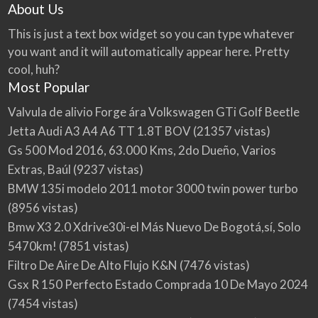
About Us
This is just a text box widget so you can type whatever
you want and it will automatically appear here. Pretty
cool, huh?
Most Popular
Valvula de alivio Forge ára Volkswagen GTi Golf Beetle
Jetta Audi A3 A4 A6 TT 1.8T BOV
(21357 vistas)
Gs 500 Mod 2016, 63.000 Kms, 2do Dueño, Varios
Extras, Baúl
(9237 vistas)
BMW 135i modelo 2011 motor 3000 twin power turbo
(8956 vistas)
Bmw X3 2.0 Xdrive30i-el Más Nuevo De Bogotá,sí, Solo
5470km!
(7851 vistas)
Filtro De Aire De Alto Flujo K&N
(7476 vistas)
Gsx R 150 Perfecto Estado Comprada 10 De Mayo 2024
(7454 vistas)