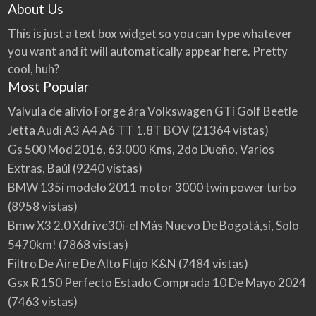
About Us
This is just a text box widget so you can type whatever
you want and it will automatically appear here. Pretty
cool, huh?
Most Popular
Valvula de alivio Forge ára Volkswagen GTi Golf Beetle
Jetta Audi A3 A4 A6 TT 1.8T BOV
(21364 vistas)
Gs 500 Mod 2016, 63.000 Kms, 2do Dueño, Varios
Extras, Baúl
(9240 vistas)
BMW 135i modelo 2011 motor 3000 twin power turbo
(8958 vistas)
Bmw X3 2.0 Xdrive30i-el Más Nuevo De Bogotá,sí, Solo
5470km!
(7868 vistas)
Filtro De Aire De Alto Flujo K&N
(7484 vistas)
Gsx R 150 Perfecto Estado Comprada 10 De Mayo 2024
(7463 vistas)