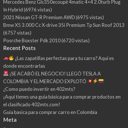
Mercedes Benz Glc350ecoupé 4matic 4×4 2.0turb Plug
In Hybrid
(6976 vistas)
2021 Nissan GT-R Premium AWD
(6975 vistas)
Bmw X5 3.000 Cc X-drive 35i Premium Tp Sun Roof 2013
(6757 vistas)
Posrche Boxster Pdk 2010
(6720 vistas)
Recent Posts
¿Las zapatillas perfectas para tu carro? Aquí es
donde encontrarlas
¡SE ACABÓ EL NEGOCIO! LLEGÓ TESLA A
COLOMBIA Y EL MERCADO EXPLOTÓ
¿Como puedo invertir en 402mts?
¡Aquí tienes una guía básica para comprar productos en
el clasificado 402mts.com!
Guia basica para comprar carro en Colombia
Meta