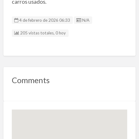
carros usados.
Listing ID
4 de febrero de 2026 06:33
N/A
205 vistas totales, 0 hoy
Comments