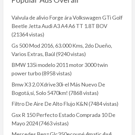
Valvula de alivio Forge ára Volkswagen GTi Golf
Beetle Jetta Audi A3 A4 A6 TT 1.8T BOV
(21364 vistas)
Gs 500 Mod 2016, 63.000 Kms, 2do Dueño,
Varios Extras, Baúl
(9240 vistas)
BMW 135i modelo 2011 motor 3000 twin
power turbo
(8958 vistas)
Bmw X3 2.0 Xdrive30i-el Más Nuevo De
Bogotá,sí, Solo 5470km!
(7868 vistas)
Filtro De Aire De Alto Flujo K&N
(7484 vistas)
Gsx R 150 Perfecto Estado Comprada 10 De
Mayo 2024
(7463 vistas)
Mercedes Benz Glc350ecoupé 4matic 4×4