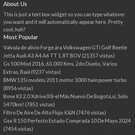
About Us
This is just a text box widget so you can type whatever
you want and it will automatically appear here. Pretty
cool, huh?
Most Popular
Valvula de alivio Forge ára Volkswagen GTi Golf Beetle
Jetta Audi A3 A4 A6 TT 1.8T BOV
(21357 vistas)
Gs 500 Mod 2016, 63.000 Kms, 2do Dueño, Varios
Extras, Baúl
(9237 vistas)
BMW 135i modelo 2011 motor 3000 twin power turbo
(8956 vistas)
Bmw X3 2.0 Xdrive30i-el Más Nuevo De Bogotá,sí, Solo
5470km!
(7851 vistas)
Filtro De Aire De Alto Flujo K&N
(7476 vistas)
Gsx R 150 Perfecto Estado Comprada 10 De Mayo 2024
(7454 vistas)