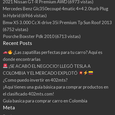
2021 Nissan GT-R Premium AWD
(6973 vistas)
Mercedes Benz Glc350ecoupé 4matic 4×4 2.0turb Plug
In Hybrid
(6966 vistas)
Bmw X5 3.000 Cc X-drive 35i Premium Tp Sun Roof 2013
(6752 vistas)
Posrche Boxster Pdk 2010
(6713 vistas)
Recent Posts
¿Las zapatillas perfectas para tu carro? Aquí es
donde encontrarlas
¡SE ACABÓ EL NEGOCIO! LLEGÓ TESLA A
COLOMBIA Y EL MERCADO EXPLOTÓ
¿Como puedo invertir en 402mts?
¡Aquí tienes una guía básica para comprar productos en
el clasificado 402mts.com!
Guia basica para comprar carro en Colombia
Meta