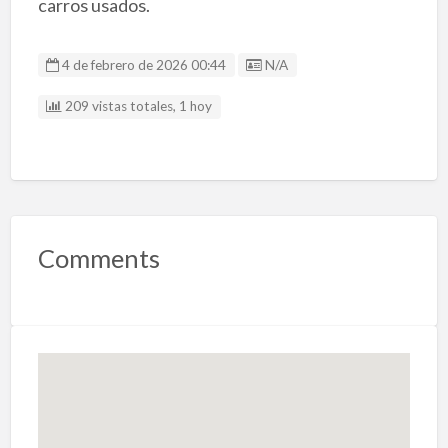
carros usados.
Listing ID
4 de febrero de 2026 00:44
N/A
209 vistas totales, 1 hoy
Comments