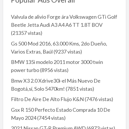
Valvula de alivio Forge ára Volkswagen GTi Golf
Beetle Jetta Audi A3 A4 A6 TT 1.8T BOV
(21357 vistas)
Gs 500 Mod 2016, 63.000 Kms, 2do Dueño,
Varios Extras, Baúl
(9237 vistas)
BMW 135i modelo 2011 motor 3000 twin
power turbo
(8956 vistas)
Bmw X3 2.0 Xdrive30i-el Más Nuevo De
Bogotá,sí, Solo 5470km!
(7851 vistas)
Filtro De Aire De Alto Flujo K&N
(7476 vistas)
Gsx R 150 Perfecto Estado Comprada 10 De
Mayo 2024
(7454 vistas)
2021 Nissan GT-R Premium AWD
(6973 vistas)