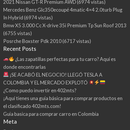
2021 Nissan GT-R Premium AWD
(6974 vistas)
Mercedes Benz Glc350ecoupé 4matic 4×4 2.0turb Plug
In Hybrid
(6974 vistas)
Bmw X5 3.000 Cc X-drive 35i Premium Tp Sun Roof 2013
(6755 vistas)
Posrche Boxster Pdk 2010
(6717 vistas)
Recent Posts
¿Las zapatillas perfectas para tu carro? Aquí es
donde encontrarlas
¡SE ACABÓ EL NEGOCIO! LLEGÓ TESLA A
COLOMBIA Y EL MERCADO EXPLOTÓ
¿Como puedo invertir en 402mts?
¡Aquí tienes una guía básica para comprar productos en
el clasificado 402mts.com!
Guia basica para comprar carro en Colombia
Meta