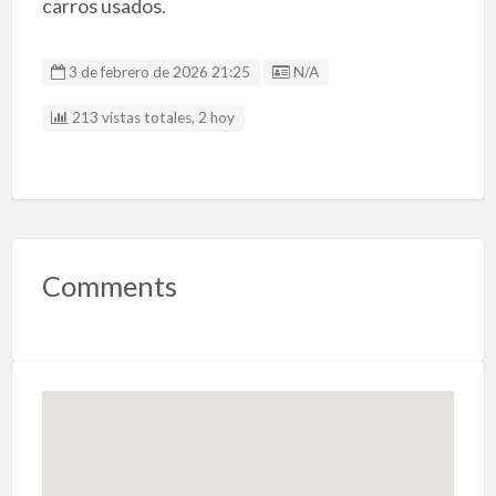
carros usados.
Listing ID
3 de febrero de 2026 21:25
N/A
213 vistas totales, 2 hoy
Comments