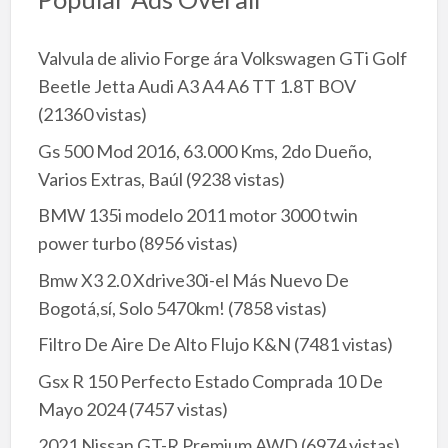
Valvula de alivio Forge ára Volkswagen GTi Golf
Beetle Jetta Audi A3 A4 A6 TT 1.8T BOV
(21360 vistas)
Gs 500 Mod 2016, 63.000 Kms, 2do Dueño,
Varios Extras, Baúl
(9238 vistas)
BMW 135i modelo 2011 motor 3000 twin
power turbo
(8956 vistas)
Bmw X3 2.0 Xdrive30i-el Más Nuevo De
Bogotá,sí, Solo 5470km!
(7858 vistas)
Filtro De Aire De Alto Flujo K&N
(7481 vistas)
Gsx R 150 Perfecto Estado Comprada 10 De
Mayo 2024
(7457 vistas)
2021 Nissan GT-R Premium AWD
(6974 vistas)