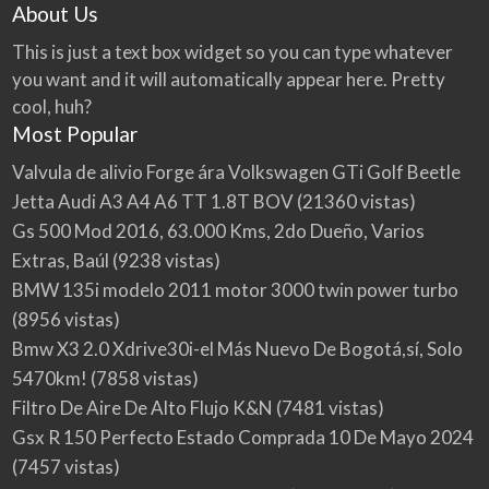
About Us
This is just a text box widget so you can type whatever
you want and it will automatically appear here. Pretty
cool, huh?
Most Popular
Valvula de alivio Forge ára Volkswagen GTi Golf Beetle
Jetta Audi A3 A4 A6 TT 1.8T BOV
(21360 vistas)
Gs 500 Mod 2016, 63.000 Kms, 2do Dueño, Varios
Extras, Baúl
(9238 vistas)
BMW 135i modelo 2011 motor 3000 twin power turbo
(8956 vistas)
Bmw X3 2.0 Xdrive30i-el Más Nuevo De Bogotá,sí, Solo
5470km!
(7858 vistas)
Filtro De Aire De Alto Flujo K&N
(7481 vistas)
Gsx R 150 Perfecto Estado Comprada 10 De Mayo 2024
(7457 vistas)