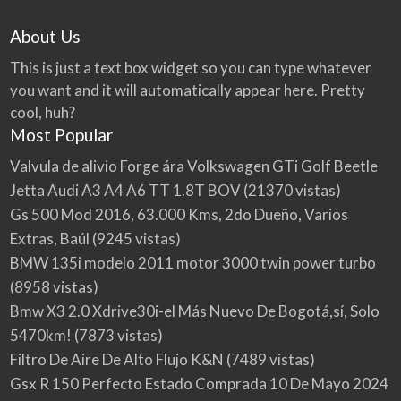
About Us
This is just a text box widget so you can type whatever
you want and it will automatically appear here. Pretty
cool, huh?
Most Popular
Valvula de alivio Forge ára Volkswagen GTi Golf Beetle
Jetta Audi A3 A4 A6 TT 1.8T BOV
(21370 vistas)
Gs 500 Mod 2016, 63.000 Kms, 2do Dueño, Varios
Extras, Baúl
(9245 vistas)
BMW 135i modelo 2011 motor 3000 twin power turbo
(8958 vistas)
Bmw X3 2.0 Xdrive30i-el Más Nuevo De Bogotá,sí, Solo
5470km!
(7873 vistas)
Filtro De Aire De Alto Flujo K&N
(7489 vistas)
Gsx R 150 Perfecto Estado Comprada 10 De Mayo 2024