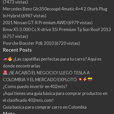
(7473 vistas)
Mercedes Benz Glc350ecoupé 4matic 4×4 2.0turb Plug
In Hybrid
(6987 vistas)
2021 Nissan GT-R Premium AWD
(6979 vistas)
Bmw X5 3.000 Cc X-drive 35i Premium Tp Sun Roof 2013
(6757 vistas)
Posrche Boxster Pdk 2010
(6720 vistas)
Recent Posts
¿Las zapatillas perfectas para tu carro? Aquí es
donde encontrarlas
¡SE ACABÓ EL NEGOCIO! LLEGÓ TESLA A
COLOMBIA Y EL MERCADO EXPLOTÓ
¿Como puedo invertir en 402mts?
¡Aquí tienes una guía básica para comprar productos en
el clasificado 402mts.com!
Guia basica para comprar carro en Colombia
Meta