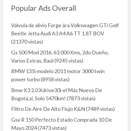
Popular Ads Overall
Valvula de alivio Forge ára Volkswagen GTi Golf
Beetle Jetta Audi A3 A4 A6 TT 1.8T BOV
(21370 vistas)
Gs 500 Mod 2016, 63.000 Kms, 2do Dueño,
Varios Extras, Baúl
(9245 vistas)
BMW 135i modelo 2011 motor 3000 twin
power turbo
(8958 vistas)
Bmw X3 2.0 Xdrive30i-el Más Nuevo De
Bogotá,sí, Solo 5470km!
(7873 vistas)
Filtro De Aire De Alto Flujo K&N
(7489 vistas)
Gsx R 150 Perfecto Estado Comprada 10 De
Mayo 2024
(7473 vistas)