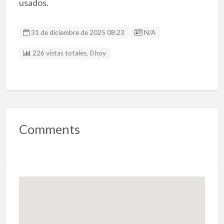
usados.
Listing ID
31 de diciembre de 2025 08:23
N/A
226 vistas totales, 0 hoy
Comments