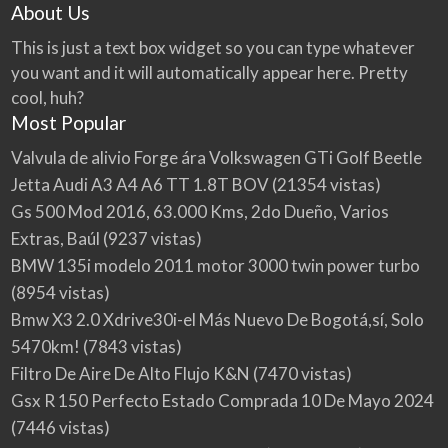
About Us
This is just a text box widget so you can type whatever
you want and it will automatically appear here. Pretty
cool, huh?
Most Popular
Valvula de alivio Forge ára Volkswagen GTi Golf Beetle
Jetta Audi A3 A4 A6 TT 1.8T BOV
(21354 vistas)
Gs 500 Mod 2016, 63.000 Kms, 2do Dueño, Varios
Extras, Baúl
(9237 vistas)
BMW 135i modelo 2011 motor 3000 twin power turbo
(8954 vistas)
Bmw X3 2.0 Xdrive30i-el Más Nuevo De Bogotá,sí, Solo
5470km!
(7843 vistas)
Filtro De Aire De Alto Flujo K&N
(7470 vistas)
Gsx R 150 Perfecto Estado Comprada 10 De Mayo 2024
(7446 vistas)