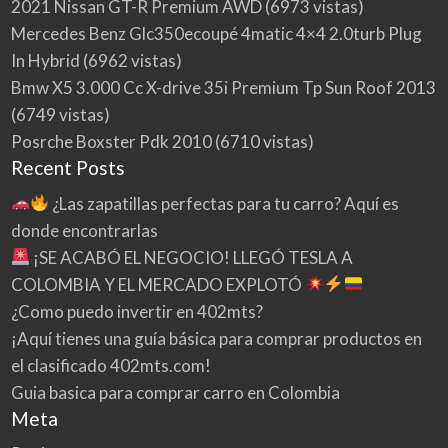
2021 Nissan GT-R Premium AWD
(6973 vistas)
Mercedes Benz Glc350ecoupé 4matic 4×4 2.0turb Plug
In Hybrid
(6962 vistas)
Bmw X5 3.000 Cc X-drive 35i Premium Tp Sun Roof 2013
(6749 vistas)
Posrche Boxster Pdk 2010
(6710 vistas)
Recent Posts
¿Las zapatillas perfectas para tu carro? Aquí es
donde encontrarlas
¡SE ACABÓ EL NEGOCIO! LLEGÓ TESLA A
COLOMBIA Y EL MERCADO EXPLOTÓ
¿Como puedo invertir en 402mts?
¡Aquí tienes una guía básica para comprar productos en
el clasificado 402mts.com!
Guia basica para comprar carro en Colombia
Meta