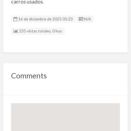
carros usados.
Listing ID
16 de diciembre de 2025 05:23
N/A
235 vistas totales, 0 hoy
Comments