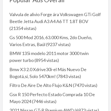
Valvula de alivio Forge ára Volkswagen GTi Golf
Beetle Jetta Audi A3 A4 A6 TT 1.8T BOV
(21354 vistas)
Gs 500 Mod 2016, 63.000 Kms, 2do Dueño,
Varios Extras, Baúl
(9237 vistas)
BMW 135i modelo 2011 motor 3000 twin
power turbo
(8954 vistas)
Bmw X3 2.0 Xdrive30i-el Más Nuevo De
Bogotá,sí, Solo 5470km!
(7843 vistas)
Filtro De Aire De Alto Flujo K&N
(7470 vistas)
Gsx R 150 Perfecto Estado Comprada 10 De
Mayo 2024
(7446 vistas)
2021 Nissan GT-R Premium AWD
(6973 vistas)