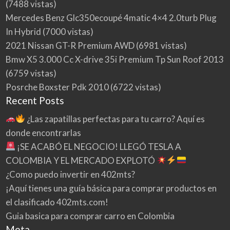
(7488 vistas)
Mercedes Benz Glc350ecoupé 4matic 4×4 2.0turb Plug
In Hybrid
(7000 vistas)
2021 Nissan GT-R Premium AWD
(6981 vistas)
Bmw X5 3.000 Cc X-drive 35i Premium Tp Sun Roof 2013
(6759 vistas)
Posrche Boxster Pdk 2010
(6722 vistas)
Recent Posts
¿Las zapatillas perfectas para tu carro? Aquí es
donde encontrarlas
¡SE ACABÓ EL NEGOCIO! LLEGÓ TESLA A
COLOMBIA Y EL MERCADO EXPLOTÓ
¿Como puedo invertir en 402mts?
¡Aquí tienes una guía básica para comprar productos en
el clasificado 402mts.com!
Guia basica para comprar carro en Colombia
Meta