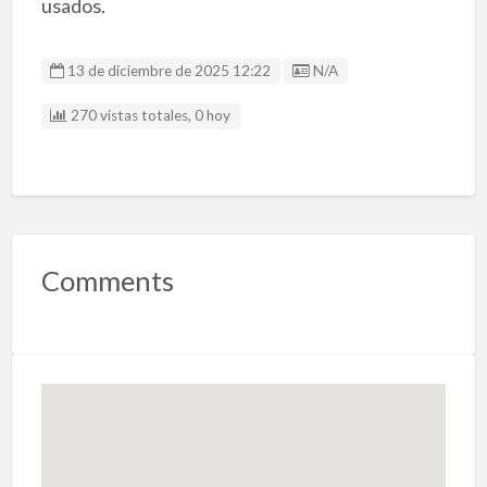
usados.
Listing ID
13 de diciembre de 2025 12:22
N/A
270 vistas totales, 0 hoy
Comments