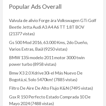
Popular Ads Overall
Valvula de alivio Forge ára Volkswagen GTi Golf
Beetle Jetta Audi A3 A4 A6 TT 1.8T BOV
(21377 vistas)
Gs 500 Mod 2016, 63.000 Kms, 2do Dueño,
Varios Extras, Baúl
(9250 vistas)
BMW 135i modelo 2011 motor 3000 twin
power turbo
(8958 vistas)
Bmw X3 2.0 Xdrive30i-el Más Nuevo De
Bogotá,sí, Solo 5470km!
(7885 vistas)
Filtro De Aire De Alto Flujo K&N
(7495 vistas)
Gsx R 150 Perfecto Estado Comprada 10 De
Mayo 2024
(7488 vistas)