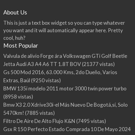
About Us
This is just a text box widget so you can type whatever
you want and it will automatically appear here. Pretty
cool, huh?
Most Popular
Valvula de alivio Forge ára Volkswagen GTi Golf Beetle
Jetta Audi A3 A4 A6 TT 1.8T BOV
(21377 vistas)
Gs 500 Mod 2016, 63.000 Kms, 2do Dueño, Varios
Extras, Baúl
(9250 vistas)
BMW 135i modelo 2011 motor 3000 twin power turbo
(8958 vistas)
Bmw X3 2.0 Xdrive30i-el Más Nuevo De Bogotá,sí, Solo
5470km!
(7885 vistas)
Filtro De Aire De Alto Flujo K&N
(7495 vistas)
Gsx R 150 Perfecto Estado Comprada 10 De Mayo 2024