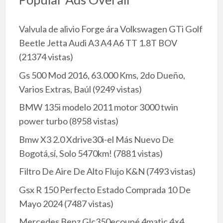
Valvula de alivio Forge ára Volkswagen GTi Golf
Beetle Jetta Audi A3 A4 A6 TT 1.8T BOV
(21374 vistas)
Gs 500 Mod 2016, 63.000 Kms, 2do Dueño,
Varios Extras, Baúl
(9249 vistas)
BMW 135i modelo 2011 motor 3000 twin
power turbo
(8958 vistas)
Bmw X3 2.0 Xdrive30i-el Más Nuevo De
Bogotá,sí, Solo 5470km!
(7881 vistas)
Filtro De Aire De Alto Flujo K&N
(7493 vistas)
Gsx R 150 Perfecto Estado Comprada 10 De
Mayo 2024
(7487 vistas)
Mercedes Benz Glc350ecoupé 4matic 4×4