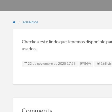
ANUNCIOS
Checkea este lindo que tenemos disponible para
usados.
Listing ID
22 de noviembre de 2025 17:25
N/A
168 vis
Comments