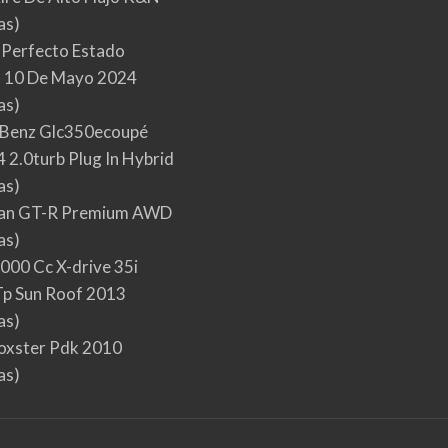
as)
 Perfecto Estado
 10 De Mayo 2024
as)
Benz Glc350ecoupé
 2.0turb Plug In Hybrid
as)
san GT-R Premium AWD
as)
000 Cc X-drive 35i
p Sun Roof 2013
as)
oxster Pdk 2010
as)