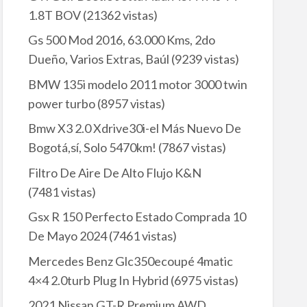
1.8T BOV
(21362 vistas)
Gs 500 Mod 2016, 63.000 Kms, 2do
Dueño, Varios Extras, Baúl
(9239 vistas)
BMW 135i modelo 2011 motor 3000 twin
power turbo
(8957 vistas)
Bmw X3 2.0 Xdrive30i-el Más Nuevo De
Bogotá,sí, Solo 5470km!
(7867 vistas)
Filtro De Aire De Alto Flujo K&N
(7481 vistas)
Gsx R 150 Perfecto Estado Comprada 10
De Mayo 2024
(7461 vistas)
Mercedes Benz Glc350ecoupé 4matic
4×4 2.0turb Plug In Hybrid
(6975 vistas)
2021 Nissan GT-R Premium AWD