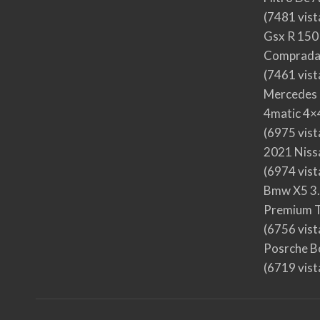
(7481 vist
Gsx R 150
Comprada
(7461 vist
Mercedes 
4matic 4×4
(6975 vist
2021 Nis
(6974 vist
Bmw X5 3.
Premium T
(6756 vist
Posrche B
(6719 vist