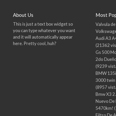
About Us
Most Pop
This is just a text box widget so
Valvula de
you can type whatever you want
Volkswage
and it will automatically appear
Audi A3 A
here. Pretty cool, huh?
(21362 vis
Gs 500 Mo
2do Dueño,
(9239 vist
BMW 135i
3000 twin
(8957 vist
Bmw X3 2.
Nuevo De 
5470km!
(
Filtro De 