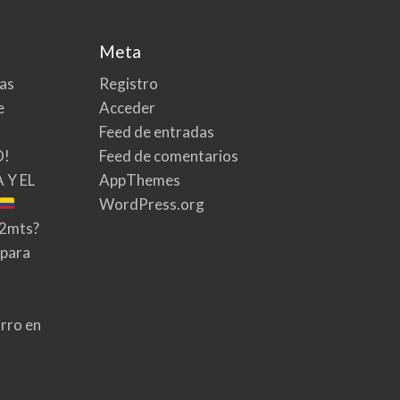
Meta
tas
Registro
e
Acceder
Feed de entradas
O!
Feed de comentarios
 Y EL
AppThemes
WordPress.org
02mts?
 para
rro en