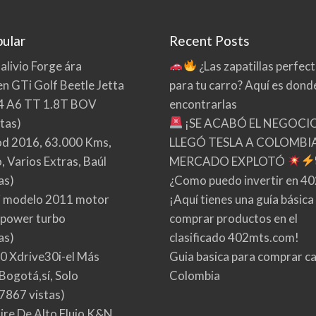
ular
Recent Posts
 alivio Forge ára
¿Las zapatillas perfec
n GTi Golf Beetle Jetta
para tu carro? Aquí es dond
4 A6 TT 1.8T BOV
encontrarlas
tas)
¡SE ACABÓ EL NEGOCI
d 2016, 63.000 Kms,
LLEGÓ TESLA A COLOMBIA
 Varios Extras, Baúl
MERCADO EXPLOTÓ
as)
¿Como puedo invertir en 4
 modelo 2011 motor
¡Aquí tienes una guía básica
 power turbo
comprar productos en el
as)
clasificado 402mts.com!
0 Xdrive30i-el Más
Guia basica para comprar ca
Bogotá,sí, Solo
Colombia
7867 vistas)
Aire De Alto Flujo K&N