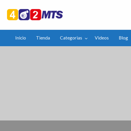
402mts.Co
ias
Videos
Blog
APP
Inicio
Tienda
Categorias
Videos
Blog