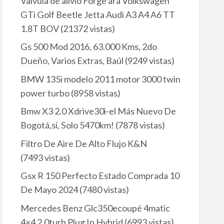
Valvula de alivio Forge ára Volkswagen
GTi Golf Beetle Jetta Audi A3 A4 A6 TT
1.8T BOV
(21372 vistas)
Gs 500 Mod 2016, 63.000 Kms, 2do
Dueño, Varios Extras, Baúl
(9249 vistas)
BMW 135i modelo 2011 motor 3000 twin
power turbo
(8958 vistas)
Bmw X3 2.0 Xdrive30i-el Más Nuevo De
Bogotá,sí, Solo 5470km!
(7878 vistas)
Filtro De Aire De Alto Flujo K&N
(7493 vistas)
Gsx R 150 Perfecto Estado Comprada 10
De Mayo 2024
(7480 vistas)
Mercedes Benz Glc350ecoupé 4matic
4×4 2.0turb Plug In Hybrid
(6993 vistas)