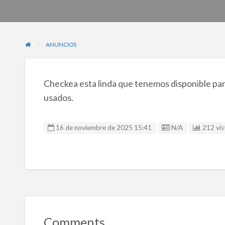
ANUNCIOS
Checkea esta linda que tenemos disponible para
usados.
Listing ID
16 de noviembre de 2025 15:41
N/A
212 vis
Comments