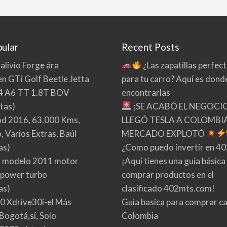
ular
Recent Posts
 alivio Forge ára
¿Las zapatillas perfec
n GTi Golf Beetle Jetta
para tu carro? Aquí es dond
4 A6 TT 1.8T BOV
encontrarlas
tas)
¡SE ACABÓ EL NEGOCI
d 2016, 63.000 Kms,
LLEGÓ TESLA A COLOMBIA
 Varios Extras, Baúl
MERCADO EXPLOTÓ
as)
¿Como puedo invertir en 4
 modelo 2011 motor
¡Aquí tienes una guía básica
 power turbo
comprar productos en el
as)
clasificado 402mts.com!
0 Xdrive30i-el Más
Guia basica para comprar ca
Bogotá,sí, Solo
Colombia