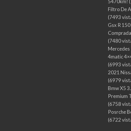
5470km!
(
Filtro De 
(7493 vist
Gsx R 150
Comprada
(7480 vist
Mercedes 
4matic 4×4
(6993 vist
2021 Nis
(6979 vist
Bmw X5 3.
Premium T
(6758 vist
Posrche B
(6722 vist