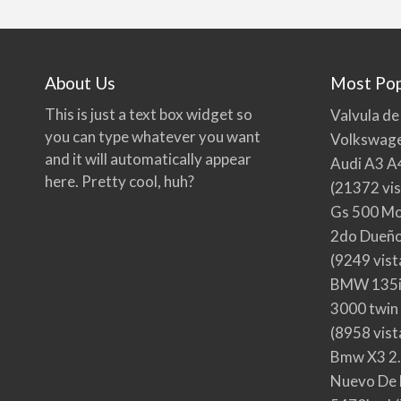
About Us
Most Pop
This is just a text box widget so
Valvula de
you can type whatever you want
Volkswage
and it will automatically appear
Audi A3 A
here. Pretty cool, huh?
(21372 vis
Gs 500 Mo
2do Dueño,
(9249 vist
BMW 135i
3000 twin
(8958 vist
Bmw X3 2.
Nuevo De 