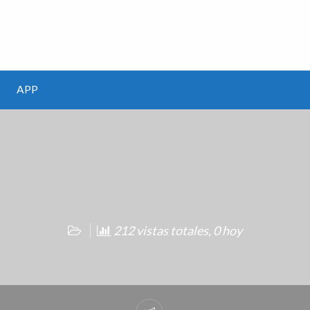
m
APP
212 vistas totales, 0 hoy