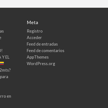
Meta
tas
Registro
e
Acceder
Feed de entradas
O!
Feed de comentarios
 Y EL
AppThemes
WordPress.org
02mts?
 para
rro en