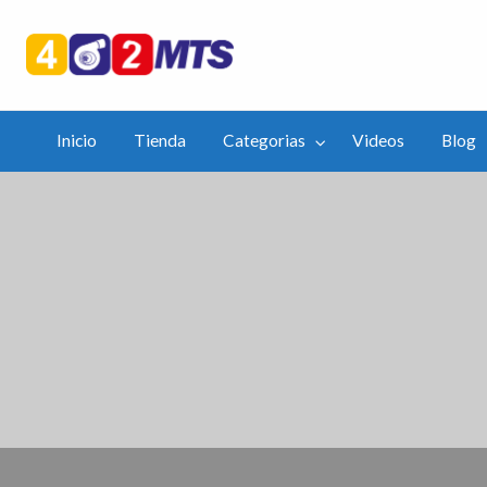
402mts.Co
ias
Videos
Blog
APP
Inicio
Tienda
Categorias
Videos
Blog