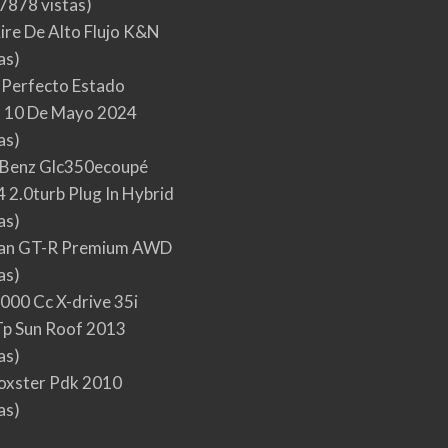
7878 vistas)
Aire De Alto Flujo K&N
as)
 Perfecto Estado
 10 De Mayo 2024
as)
Benz Glc350ecoupé
 2.0turb Plug In Hybrid
as)
san GT-R Premium AWD
as)
000 Cc X-drive 35i
p Sun Roof 2013
as)
oxster Pdk 2010
as)