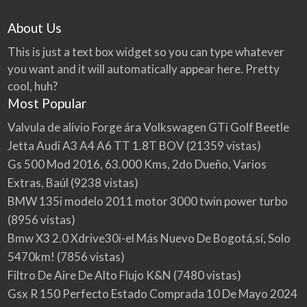
About Us
This is just a text box widget so you can type whatever
you want and it will automatically appear here. Pretty
cool, huh?
Most Popular
Valvula de alivio Forge ára Volkswagen GTi Golf Beetle
Jetta Audi A3 A4 A6 TT 1.8T BOV
(21359 vistas)
Gs 500 Mod 2016, 63.000 Kms, 2do Dueño, Varios
Extras, Baúl
(9238 vistas)
BMW 135i modelo 2011 motor 3000 twin power turbo
(8956 vistas)
Bmw X3 2.0 Xdrive30i-el Más Nuevo De Bogotá,sí, Solo
5470km!
(7856 vistas)
Filtro De Aire De Alto Flujo K&N
(7480 vistas)
Gsx R 150 Perfecto Estado Comprada 10 De Mayo 2024