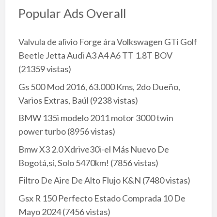
Popular Ads Overall
Valvula de alivio Forge ára Volkswagen GTi Golf
Beetle Jetta Audi A3 A4 A6 TT 1.8T BOV
(21359 vistas)
Gs 500 Mod 2016, 63.000 Kms, 2do Dueño,
Varios Extras, Baúl
(9238 vistas)
BMW 135i modelo 2011 motor 3000 twin
power turbo
(8956 vistas)
Bmw X3 2.0 Xdrive30i-el Más Nuevo De
Bogotá,sí, Solo 5470km!
(7856 vistas)
Filtro De Aire De Alto Flujo K&N
(7480 vistas)
Gsx R 150 Perfecto Estado Comprada 10 De
Mayo 2024
(7456 vistas)