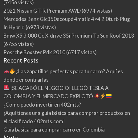
(7456 vistas)
2021 Nissan GT-R Premium AWD
(6974 vistas)
Mercedes Benz Glc350ecoupé 4matic 4×4 2.0turb Plug
In Hybrid
(6973 vistas)
Bmw X5 3.000 Cc X-drive 35i Premium Tp Sun Roof 2013
(6755 vistas)
Posrche Boxster Pdk 2010
(6717 vistas)
Recent Posts
¿Las zapatillas perfectas para tu carro? Aquí es
donde encontrarlas
¡SE ACABÓ EL NEGOCIO! LLEGÓ TESLA A
COLOMBIA Y EL MERCADO EXPLOTÓ
¿Como puedo invertir en 402mts?
¡Aquí tienes una guía básica para comprar productos en
el clasificado 402mts.com!
Guia basica para comprar carro en Colombia
Meta