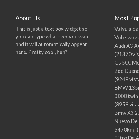
About Us
Most Pop
This is just a text box widget so
Valvula de
you can type whatever you want
Volkswage
and it will automatically appear
Audi A3 A
here. Pretty cool, huh?
(21370 vis
Gs 500 Mo
2do Dueño,
(9249 vist
BMW 135i
3000 twin
(8958 vist
Bmw X3 2.
Nuevo De 
5470km!
(
Filtro De 