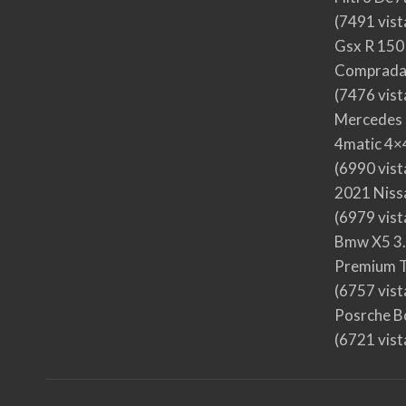
(7491 vist
Gsx R 150
Comprada
(7476 vist
Mercedes 
4matic 4×4
(6990 vist
2021 Nis
(6979 vist
Bmw X5 3.
Premium T
(6757 vist
Posrche B
(6721 vist