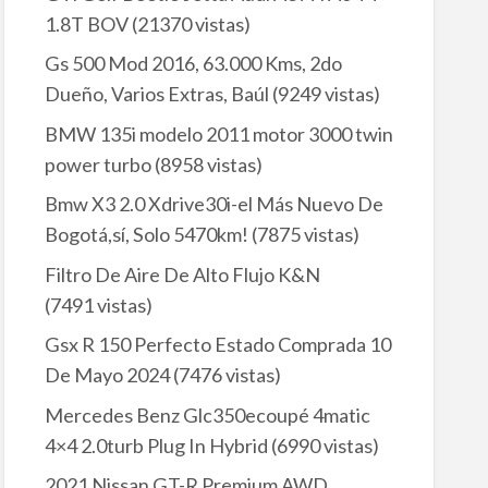
1.8T BOV
(21370 vistas)
Gs 500 Mod 2016, 63.000 Kms, 2do
Dueño, Varios Extras, Baúl
(9249 vistas)
BMW 135i modelo 2011 motor 3000 twin
power turbo
(8958 vistas)
Bmw X3 2.0 Xdrive30i-el Más Nuevo De
Bogotá,sí, Solo 5470km!
(7875 vistas)
Filtro De Aire De Alto Flujo K&N
(7491 vistas)
Gsx R 150 Perfecto Estado Comprada 10
De Mayo 2024
(7476 vistas)
Mercedes Benz Glc350ecoupé 4matic
4×4 2.0turb Plug In Hybrid
(6990 vistas)
2021 Nissan GT-R Premium AWD