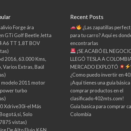
ular
Recent Posts
 alivio Forge ára
¿Las zapatillas perfec
n GTi Golf Beetle Jetta
para tu carro? Aquí es dond
4 A6 TT 1.8T BOV
encontrarlas
tas)
¡SE ACABÓ EL NEGOCI
d 2016, 63.000 Kms,
LLEGÓ TESLA A COLOMBIA
 Varios Extras, Baúl
MERCADO EXPLOTÓ
as)
¿Como puedo invertir en 4
 modelo 2011 motor
¡Aquí tienes una guía básica
 power turbo
comprar productos en el
as)
clasificado 402mts.com!
0 Xdrive30i-el Más
Guia basica para comprar ca
Bogotá,sí, Solo
Colombia
7875 vistas)
Aire De Alto Flujo K&N