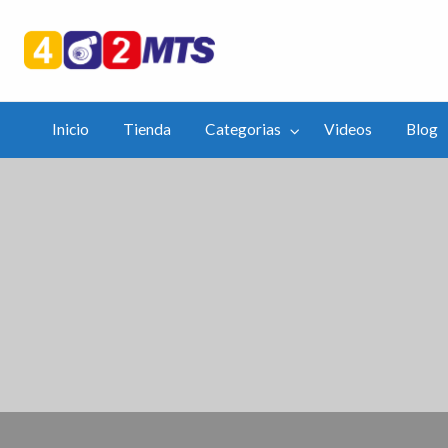
402mts.Co
ias
Videos
Blog
APP
Inicio
Tienda
Categorias
Videos
Blog