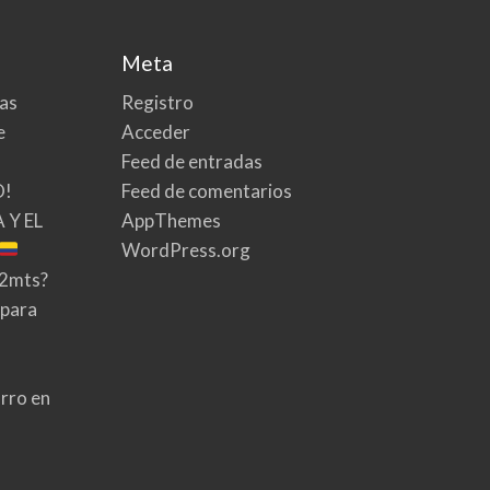
Meta
tas
Registro
e
Acceder
Feed de entradas
O!
Feed de comentarios
 Y EL
AppThemes
WordPress.org
02mts?
 para
rro en