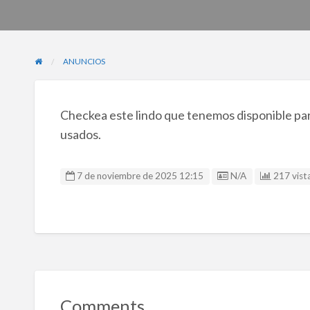
ANUNCIOS
Checkea este lindo que tenemos disponible para
usados.
Listing ID
7 de noviembre de 2025 12:15
N/A
217 vista
Comments