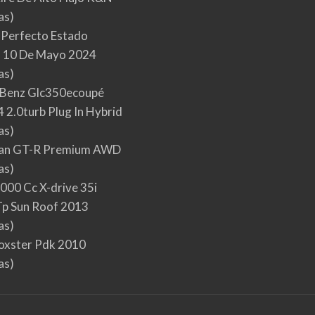
as)
 Perfecto Estado
 10 De Mayo 2024
as)
Benz Glc350ecoupé
 2.0turb Plug In Hybrid
as)
san GT-R Premium AWD
as)
000 Cc X-drive 35i
p Sun Roof 2013
as)
oxster Pdk 2010
as)