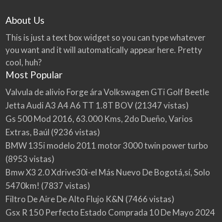
About Us
This is just a text box widget so you can type whatever
you want and it will automatically appear here. Pretty
cool, huh?
Most Popular
Valvula de alivio Forge ára Volkswagen GTi Golf Beetle
Jetta Audi A3 A4 A6 TT 1.8T BOV
(21347 vistas)
Gs 500 Mod 2016, 63.000 Kms, 2do Dueño, Varios
Extras, Baúl
(9236 vistas)
BMW 135i modelo 2011 motor 3000 twin power turbo
(8953 vistas)
Bmw X3 2.0 Xdrive30i-el Más Nuevo De Bogotá,sí, Solo
5470km!
(7837 vistas)
Filtro De Aire De Alto Flujo K&N
(7466 vistas)
Gsx R 150 Perfecto Estado Comprada 10 De Mayo 2024