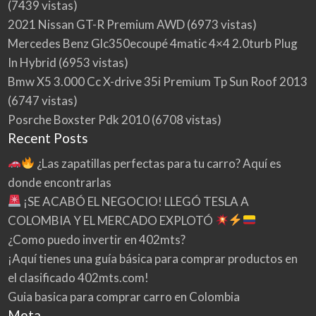
(7439 vistas)
2021 Nissan GT-R Premium AWD
(6973 vistas)
Mercedes Benz Glc350ecoupé 4matic 4×4 2.0turb Plug
In Hybrid
(6953 vistas)
Bmw X5 3.000 Cc X-drive 35i Premium Tp Sun Roof 2013
(6747 vistas)
Posrche Boxster Pdk 2010
(6708 vistas)
Recent Posts
¿Las zapatillas perfectas para tu carro? Aquí es
donde encontrarlas
¡SE ACABÓ EL NEGOCIO! LLEGÓ TESLA A
COLOMBIA Y EL MERCADO EXPLOTÓ
¿Como puedo invertir en 402mts?
¡Aquí tienes una guía básica para comprar productos en
el clasificado 402mts.com!
Guia basica para comprar carro en Colombia
Meta