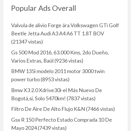
Popular Ads Overall
Valvula de alivio Forge ára Volkswagen GTi Golf
Beetle Jetta Audi A3 A4 A6 TT 1.8T BOV
(21347 vistas)
Gs 500 Mod 2016, 63.000 Kms, 2do Dueño,
Varios Extras, Baúl
(9236 vistas)
BMW 135i modelo 2011 motor 3000 twin
power turbo
(8953 vistas)
Bmw X3 2.0 Xdrive30i-el Más Nuevo De
Bogotá,sí, Solo 5470km!
(7837 vistas)
Filtro De Aire De Alto Flujo K&N
(7466 vistas)
Gsx R 150 Perfecto Estado Comprada 10 De
Mayo 2024
(7439 vistas)