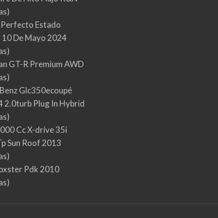
as)
 Perfecto Estado
 10 De Mayo 2024
as)
san GT-R Premium AWD
as)
Benz Glc350ecoupé
 2.0turb Plug In Hybrid
as)
000 Cc X-drive 35i
p Sun Roof 2013
as)
oxster Pdk 2010
as)