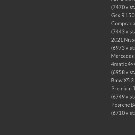
(7470 vist
Gsx R 150
Comprada
(7443 vist
2021 Nis
(6973 vist
Mercedes 
4matic 4×4
(6958 vist
Bmw X5 3.
Premium T
(6749 vist
Posrche B
(6710 vist