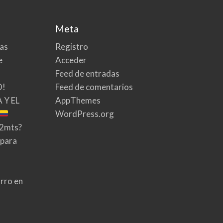
Meta
tas
Registro
e
Acceder
Feed de entradas
O!
Feed de comentarios
 Y EL
AppThemes
WordPress.org
02mts?
 para
rro en