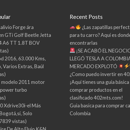
ular
Recent Posts
 alivio Forge ára
¿Las zapatillas perfec
n GTi Golf Beetle Jetta
para tu carro? Aquí es dond
4 A6 TT 1.8T BOV
encontrarlas
tas)
¡SE ACABÓ EL NEGOCI
d 2016, 63.000 Kms,
LLEGÓ TESLA A COLOMBIA
 Varios Extras, Baúl
MERCADO EXPLOTÓ
as)
¿Como puedo invertir en 4
 modelo 2011 motor
¡Aquí tienes una guía básica
 power turbo
comprar productos en el
as)
clasificado 402mts.com!
0 Xdrive30i-el Más
Guia basica para comprar ca
Bogotá,sí, Solo
Colombia
7839 vistas)
Aire De Alto Flujo K&N