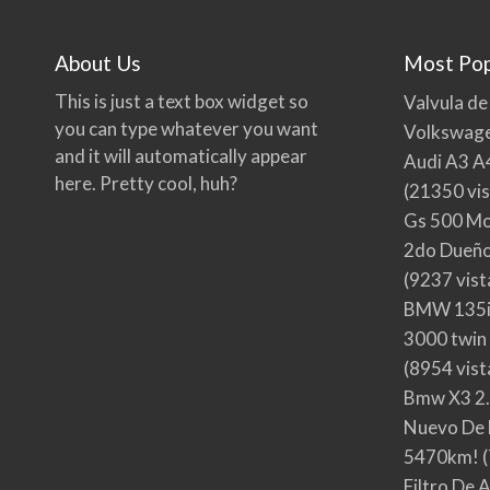
About Us
Most Pop
This is just a text box widget so
Valvula de
you can type whatever you want
Volkswage
and it will automatically appear
Audi A3 A
here. Pretty cool, huh?
(21350 vis
Gs 500 Mo
2do Dueño,
(9237 vist
BMW 135i
3000 twin
(8954 vist
Bmw X3 2.
Nuevo De 
5470km!
(
Filtro De 