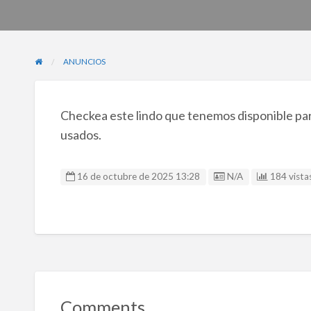
ANUNCIOS
Checkea este lindo que tenemos disponible para
usados.
Listing ID
16 de octubre de 2025 13:28
N/A
184 vistas
Comments