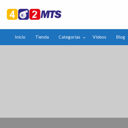
402mts.Co
ias
Videos
Blog
APP
Inicio
Tienda
Categorias
Videos
Blog