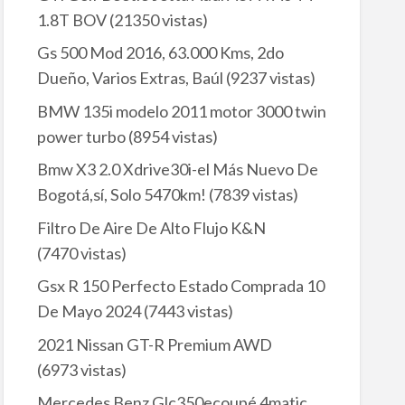
1.8T BOV
(21350 vistas)
Gs 500 Mod 2016, 63.000 Kms, 2do
Dueño, Varios Extras, Baúl
(9237 vistas)
BMW 135i modelo 2011 motor 3000 twin
power turbo
(8954 vistas)
Bmw X3 2.0 Xdrive30i-el Más Nuevo De
Bogotá,sí, Solo 5470km!
(7839 vistas)
Filtro De Aire De Alto Flujo K&N
(7470 vistas)
Gsx R 150 Perfecto Estado Comprada 10
De Mayo 2024
(7443 vistas)
2021 Nissan GT-R Premium AWD
(6973 vistas)
Mercedes Benz Glc350ecoupé 4matic