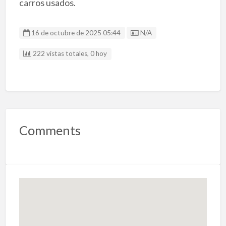
carros usados.
Listing ID
16 de octubre de 2025 05:44
N/A
222 vistas totales, 0 hoy
Comments