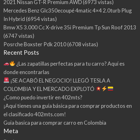
2021 Nissan GT-R Premium AWD
(6973 vistas)
Mercedes Benz Glc350ecoupé 4matic 4×4 2.0turb Plug
In Hybrid
(6954 vistas)
Bmw X5 3.000 Cc X-drive 35i Premium Tp Sun Roof 2013
(6747 vistas)
Posrche Boxster Pdk 2010
(6708 vistas)
Recent Posts
¿Las zapatillas perfectas para tu carro? Aquí es
donde encontrarlas
¡SE ACABÓ EL NEGOCIO! LLEGÓ TESLA A
COLOMBIA Y EL MERCADO EXPLOTÓ
¿Como puedo invertir en 402mts?
¡Aquí tienes una guía básica para comprar productos en
el clasificado 402mts.com!
Guia basica para comprar carro en Colombia
Meta