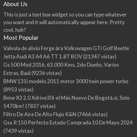
About Us
This is just a text box widget so you can type whatever
you want and it will automatically appear here. Pretty
cool, huh?
Most Popular
Valvula de alivio Forge ára Volkswagen GTi Golf Beetle
Jetta Audi A3 A4 A6 TT 1.8T BOV
(21347 vistas)
Gs 500 Mod 2016, 63.000 Kms, 2do Dueño, Varios
Extras, Baúl
(9236 vistas)
BMW 135i modelo 2011 motor 3000 twin power turbo
(8953 vistas)
Bmw X3 2.0 Xdrive30i-el Más Nuevo De Bogotá,sí, Solo
5470km!
(7837 vistas)
Filtro De Aire De Alto Flujo K&N
(7466 vistas)
Gsx R 150 Perfecto Estado Comprada 10 De Mayo 2024
(7439 vistas)