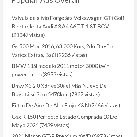
Valvula de alivio Forge ára Volkswagen GTi Golf
Beetle Jetta Audi A3 A4 A6 TT 1.8T BOV
(21347 vistas)
Gs 500 Mod 2016, 63.000 Kms, 2do Dueño,
Varios Extras, Baúl
(9236 vistas)
BMW 135i modelo 2011 motor 3000 twin
power turbo
(8953 vistas)
Bmw X3 2.0 Xdrive30i-el Más Nuevo De
Bogotá,sí, Solo 5470km!
(7837 vistas)
Filtro De Aire De Alto Flujo K&N
(7466 vistas)
Gsx R 150 Perfecto Estado Comprada 10 De
Mayo 2024
(7439 vistas)
2021 Nissan GT-R Premium AWD
(6973 vistas)