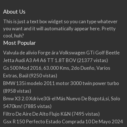
About Us
This is just a text box widget so you can type whatever
you want and it will automatically appear here. Pretty
cool, huh?
Most Popular
Valvula de alivio Forge ára Volkswagen GTi Golf Beetle
Jetta Audi A3 A4 A6 TT 1.8T BOV
(21377 vistas)
Gs 500 Mod 2016, 63.000 Kms, 2do Dueño, Varios
Extras, Baúl
(9250 vistas)
BMW 135i modelo 2011 motor 3000 twin power turbo
(8958 vistas)
Bmw X3 2.0 Xdrive30i-el Más Nuevo De Bogotá,sí, Solo
5470km!
(7885 vistas)
Filtro De Aire De Alto Flujo K&N
(7495 vistas)
Gsx R 150 Perfecto Estado Comprada 10 De Mayo 2024