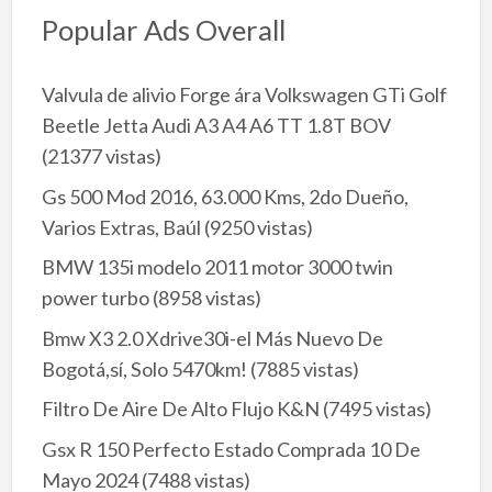
Popular Ads Overall
Valvula de alivio Forge ára Volkswagen GTi Golf
Beetle Jetta Audi A3 A4 A6 TT 1.8T BOV
(21377 vistas)
Gs 500 Mod 2016, 63.000 Kms, 2do Dueño,
Varios Extras, Baúl
(9250 vistas)
BMW 135i modelo 2011 motor 3000 twin
power turbo
(8958 vistas)
Bmw X3 2.0 Xdrive30i-el Más Nuevo De
Bogotá,sí, Solo 5470km!
(7885 vistas)
Filtro De Aire De Alto Flujo K&N
(7495 vistas)
Gsx R 150 Perfecto Estado Comprada 10 De
Mayo 2024
(7488 vistas)