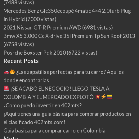
(7488 vistas)
Mercedes Benz Glc350ecoupé 4matic 4×4 2.0turb Plug
In Hybrid
(7000 vistas)
2021 Nissan GT-R Premium AWD
(6981 vistas)
Bmw X5 3.000 Cc X-drive 35i Premium Tp Sun Roof 2013
(6758 vistas)
Posrche Boxster Pdk 2010
(6722 vistas)
Recent Posts
¿Las zapatillas perfectas para tu carro? Aquí es
donde encontrarlas
¡SE ACABÓ EL NEGOCIO! LLEGÓ TESLA A
COLOMBIA Y EL MERCADO EXPLOTÓ
¿Como puedo invertir en 402mts?
¡Aquí tienes una guía básica para comprar productos en
el clasificado 402mts.com!
Guia basica para comprar carro en Colombia
Meta