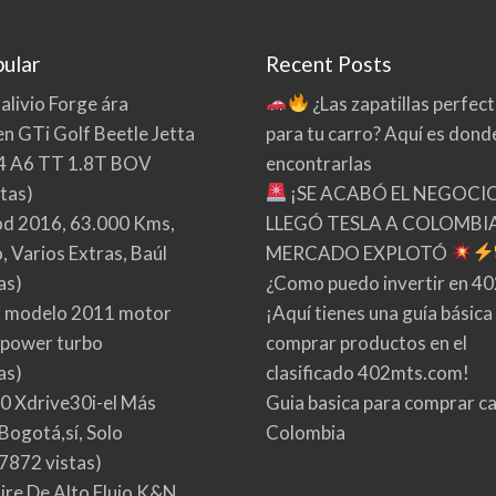
ular
Recent Posts
 alivio Forge ára
¿Las zapatillas perfec
n GTi Golf Beetle Jetta
para tu carro? Aquí es dond
4 A6 TT 1.8T BOV
encontrarlas
tas)
¡SE ACABÓ EL NEGOCI
d 2016, 63.000 Kms,
LLEGÓ TESLA A COLOMBIA
 Varios Extras, Baúl
MERCADO EXPLOTÓ
as)
¿Como puedo invertir en 4
 modelo 2011 motor
¡Aquí tienes una guía básica
 power turbo
comprar productos en el
as)
clasificado 402mts.com!
0 Xdrive30i-el Más
Guia basica para comprar ca
Bogotá,sí, Solo
Colombia
7872 vistas)
Aire De Alto Flujo K&N