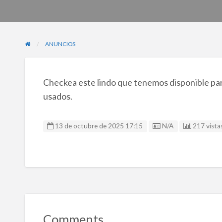
ANUNCIOS
Checkea este lindo que tenemos disponible para
usados.
Listing ID
13 de octubre de 2025 17:15
N/A
217 vistas
Comments