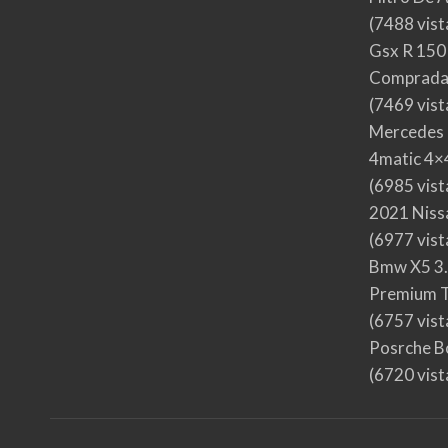
(7488 vist
Gsx R 150
Comprada
(7469 vist
Mercedes 
4matic 4×4
(6985 vist
2021 Nis
(6977 vist
Bmw X5 3.
Premium T
(6757 vist
Posrche B
(6720 vist