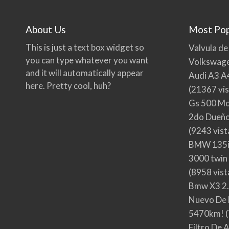
About Us
Most Pop
This is just a text box widget so
Valvula de
you can type whatever you want
Volkswage
and it will automatically appear
Audi A3 A
here. Pretty cool, huh?
(21367 vis
Gs 500 Mo
2do Dueño,
(9243 vist
BMW 135i
3000 twin
(8958 vist
Bmw X3 2.
Nuevo De 
5470km!
(
Filtro De 