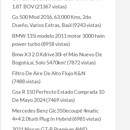
1.8T BOV
(21367 vistas)
Gs 500 Mod 2016, 63.000 Kms, 2do
Dueño, Varios Extras, Baúl
(9243 vistas)
BMW 135i modelo 2011 motor 3000 twin
power turbo
(8958 vistas)
Bmw X3 2.0 Xdrive30i-el Más Nuevo De
Bogotá,sí, Solo 5470km!
(7872 vistas)
Filtro De Aire De Alto Flujo K&N
(7488 vistas)
Gsx R 150 Perfecto Estado Comprada 10
De Mayo 2024
(7469 vistas)
Mercedes Benz Glc350ecoupé 4matic
4×4 2.0turb Plug In Hybrid
(6985 vistas)
2021 Nissan GT-R Premium AWD