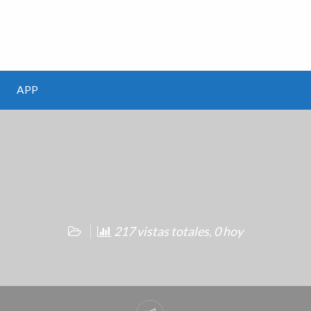
m
APP
217 vistas totales, 0 hoy