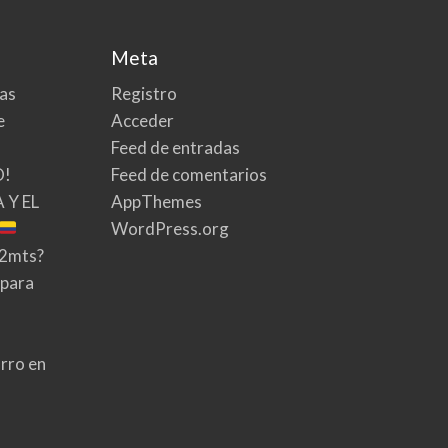
Meta
tas
Registro
e
Acceder
Feed de entradas
O!
Feed de comentarios
 Y EL
AppThemes
WordPress.org
02mts?
 para
rro en