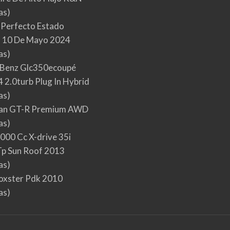
as)
 Perfecto Estado
 10 De Mayo 2024
as)
Benz Glc350ecoupé
 2.0turb Plug In Hybrid
as)
san GT-R Premium AWD
as)
000 Cc X-drive 35i
p Sun Roof 2013
as)
oxster Pdk 2010
as)