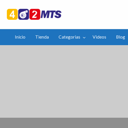
402mts.Co
ias
Videos
Blog
APP
Inicio
Tienda
Categorias
Videos
Blog