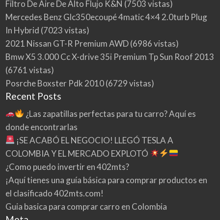
Filtro De Aire De Alto Flujo K&N
(7503 vistas)
Mercedes Benz Glc350ecoupé 4matic 4×4 2.0turb Plug
In Hybrid
(7023 vistas)
2021 Nissan GT-R Premium AWD
(6986 vistas)
Bmw X5 3.000 Cc X-drive 35i Premium Tp Sun Roof 2013
(6761 vistas)
Posrche Boxster Pdk 2010
(6729 vistas)
Recent Posts
¿Las zapatillas perfectas para tu carro? Aquí es
donde encontrarlas
¡SE ACABÓ EL NEGOCIO! LLEGÓ TESLA A
COLOMBIA Y EL MERCADO EXPLOTÓ
¿Como puedo invertir en 402mts?
¡Aquí tienes una guía básica para comprar productos en
el clasificado 402mts.com!
Guia basica para comprar carro en Colombia
Meta