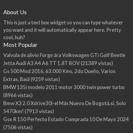
About Us
This is just a text box widget so you can type whatever
you want and it will automatically appear here. Pretty
cool, huh?
Most Popular
Valvula de alivio Forge ára Volkswagen GTi Golf Beetle
Jetta Audi A3 A4 A6 TT 1.8T BOV
(21389 vistas)
Gs 500 Mod 2016, 63.000 Kms, 2do Dueño, Varios
Extras, Baúl
(9259 vistas)
BMW 135i modelo 2011 motor 3000 twin power turbo
(8966 vistas)
Bmw X3 2.0 Xdrive30i-el Más Nuevo De Bogotá,sí, Solo
5470km!
(7913 vistas)
Gsx R 150 Perfecto Estado Comprada 10 De Mayo 2024
(7506 vistas)