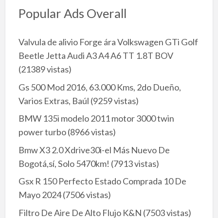
Popular Ads Overall
Valvula de alivio Forge ára Volkswagen GTi Golf
Beetle Jetta Audi A3 A4 A6 TT 1.8T BOV
(21389 vistas)
Gs 500 Mod 2016, 63.000 Kms, 2do Dueño,
Varios Extras, Baúl
(9259 vistas)
BMW 135i modelo 2011 motor 3000 twin
power turbo
(8966 vistas)
Bmw X3 2.0 Xdrive30i-el Más Nuevo De
Bogotá,sí, Solo 5470km!
(7913 vistas)
Gsx R 150 Perfecto Estado Comprada 10 De
Mayo 2024
(7506 vistas)
Filtro De Aire De Alto Flujo K&N
(7503 vistas)