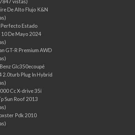
7847 vistas)
Aire De Alto Flujo K&N
as)
 Perfecto Estado
 10 De Mayo 2024
as)
san GT-R Premium AWD
as)
Benz Glc350ecoupé
 2.0turb Plug In Hybrid
as)
000 Cc X-drive 35i
p Sun Roof 2013
as)
oxster Pdk 2010
as)