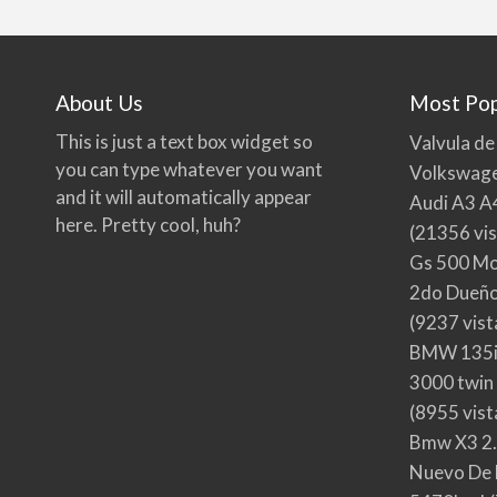
About Us
Most Pop
This is just a text box widget so
Valvula de
you can type whatever you want
Volkswage
and it will automatically appear
Audi A3 A
here. Pretty cool, huh?
(21356 vis
Gs 500 Mo
2do Dueño,
(9237 vist
BMW 135i
3000 twin
(8955 vist
Bmw X3 2.
Nuevo De 