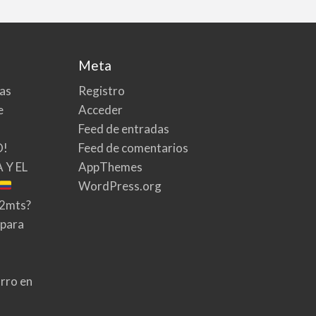
Meta
tas
Registro
e
Acceder
Feed de entradas
O!
Feed de comentarios
 Y EL
AppThemes
WordPress.org
02mts?
 para
rro en