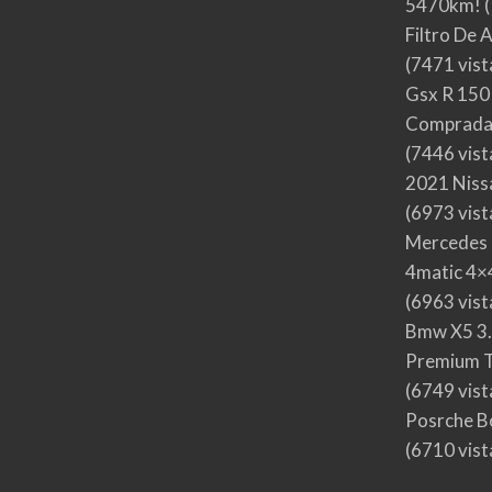
5470km!
(
Filtro De 
(7471 vist
Gsx R 150
Comprada
(7446 vist
2021 Nis
(6973 vist
Mercedes 
4matic 4×4
(6963 vist
Bmw X5 3.
Premium T
(6749 vist
Posrche B
(6710 vist