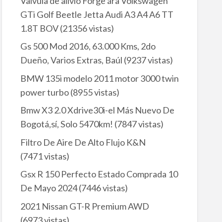
Valvula de alivio Forge ára Volkswagen
GTi Golf Beetle Jetta Audi A3 A4 A6 TT
1.8T BOV
(21356 vistas)
Gs 500 Mod 2016, 63.000 Kms, 2do
Dueño, Varios Extras, Baúl
(9237 vistas)
BMW 135i modelo 2011 motor 3000 twin
power turbo
(8955 vistas)
Bmw X3 2.0 Xdrive30i-el Más Nuevo De
Bogotá,sí, Solo 5470km!
(7847 vistas)
Filtro De Aire De Alto Flujo K&N
(7471 vistas)
Gsx R 150 Perfecto Estado Comprada 10
De Mayo 2024
(7446 vistas)
2021 Nissan GT-R Premium AWD
(6973 vistas)