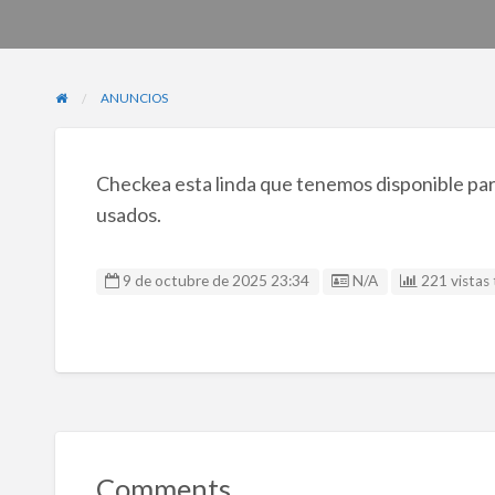
ANUNCIOS
Checkea esta linda que tenemos disponible para
usados.
Listing ID
9 de octubre de 2025 23:34
N/A
221 vistas 
Comments