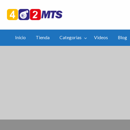
402mts.Co
ias
Videos
Blog
APP
Inicio
Tienda
Categorias
Videos
Blog