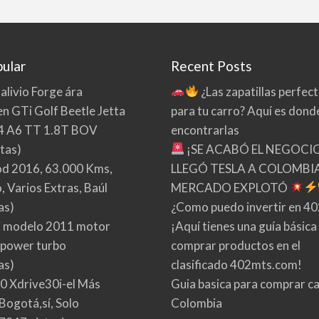
ular
Recent Posts
 alivio Forge ára
¿Las zapatillas perfec
n GTi Golf Beetle Jetta
para tu carro? Aquí es dond
4 A6 TT 1.8T BOV
encontrarlas
tas)
¡SE ACABÓ EL NEGOCI
d 2016, 63.000 Kms,
LLEGÓ TESLA A COLOMBIA
 Varios Extras, Baúl
MERCADO EXPLOTÓ
as)
¿Como puedo invertir en 4
 modelo 2011 motor
¡Aquí tienes una guía básica
 power turbo
comprar productos en el
as)
clasificado 402mts.com!
0 Xdrive30i-el Más
Guia basica para comprar ca
Bogotá,sí, Solo
Colombia