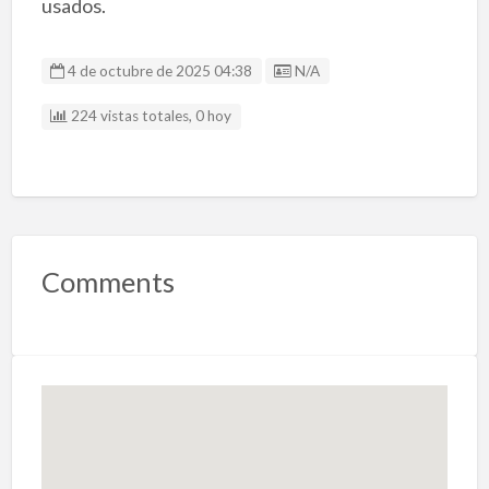
usados.
Listing ID
4 de octubre de 2025 04:38
N/A
224 vistas totales, 0 hoy
Comments