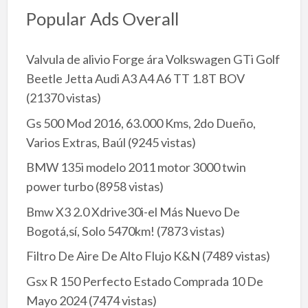
Popular Ads Overall
Valvula de alivio Forge ára Volkswagen GTi Golf
Beetle Jetta Audi A3 A4 A6 TT 1.8T BOV
(21370 vistas)
Gs 500 Mod 2016, 63.000 Kms, 2do Dueño,
Varios Extras, Baúl
(9245 vistas)
BMW 135i modelo 2011 motor 3000 twin
power turbo
(8958 vistas)
Bmw X3 2.0 Xdrive30i-el Más Nuevo De
Bogotá,sí, Solo 5470km!
(7873 vistas)
Filtro De Aire De Alto Flujo K&N
(7489 vistas)
Gsx R 150 Perfecto Estado Comprada 10 De
Mayo 2024
(7474 vistas)