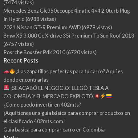
(7474 vistas)
Mercedes Benz Glc350ecoupé 4matic 4×4 2.0turb Plug
In Hybrid
(6988 vistas)
2021 Nissan GT-R Premium AWD
(6979 vistas)
Bmw X5 3.000 Cc X-drive 35i Premium Tp Sun Roof 2013
(6757 vistas)
Posrche Boxster Pdk 2010
(6720 vistas)
Recent Posts
¿Las zapatillas perfectas para tu carro? Aquí es
donde encontrarlas
¡SE ACABÓ EL NEGOCIO! LLEGÓ TESLA A
COLOMBIA Y EL MERCADO EXPLOTÓ
¿Como puedo invertir en 402mts?
¡Aquí tienes una guía básica para comprar productos en
el clasificado 402mts.com!
Guia basica para comprar carro en Colombia
Meta