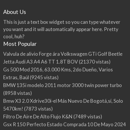
About Us
This is just a text box widget so you can type whatever
you want and it will automatically appear here. Pretty
cool, huh?
Most Popular
Valvula de alivio Forge ára Volkswagen GTi Golf Beetle
Jetta Audi A3 A4 A6 TT 1.8T BOV
(21370 vistas)
Gs 500 Mod 2016, 63.000 Kms, 2do Dueño, Varios
Extras, Baúl
(9245 vistas)
BMW 135i modelo 2011 motor 3000 twin power turbo
(8958 vistas)
Bmw X3 2.0 Xdrive30i-el Más Nuevo De Bogotá,sí, Solo
5470km!
(7873 vistas)
Filtro De Aire De Alto Flujo K&N
(7489 vistas)
Gsx R 150 Perfecto Estado Comprada 10 De Mayo 2024