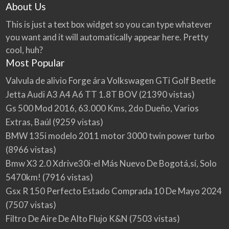
About Us
This is just a text box widget so you can type whatever
you want and it will automatically appear here. Pretty
cool, huh?
Most Popular
Valvula de alivio Forge ára Volkswagen GTi Golf Beetle
Jetta Audi A3 A4 A6 TT 1.8T BOV
(21390 vistas)
Gs 500 Mod 2016, 63.000 Kms, 2do Dueño, Varios
Extras, Baúl
(9259 vistas)
BMW 135i modelo 2011 motor 3000 twin power turbo
(8966 vistas)
Bmw X3 2.0 Xdrive30i-el Más Nuevo De Bogotá,sí, Solo
5470km!
(7916 vistas)
Gsx R 150 Perfecto Estado Comprada 10 De Mayo 2024
(7507 vistas)
Filtro De Aire De Alto Flujo K&N
(7503 vistas)