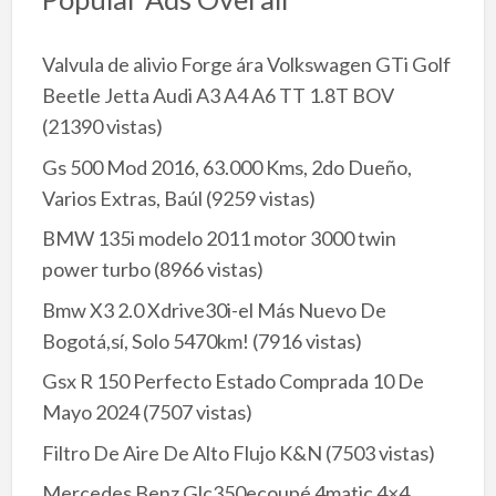
Valvula de alivio Forge ára Volkswagen GTi Golf
Beetle Jetta Audi A3 A4 A6 TT 1.8T BOV
(21390 vistas)
Gs 500 Mod 2016, 63.000 Kms, 2do Dueño,
Varios Extras, Baúl
(9259 vistas)
BMW 135i modelo 2011 motor 3000 twin
power turbo
(8966 vistas)
Bmw X3 2.0 Xdrive30i-el Más Nuevo De
Bogotá,sí, Solo 5470km!
(7916 vistas)
Gsx R 150 Perfecto Estado Comprada 10 De
Mayo 2024
(7507 vistas)
Filtro De Aire De Alto Flujo K&N
(7503 vistas)
Mercedes Benz Glc350ecoupé 4matic 4×4