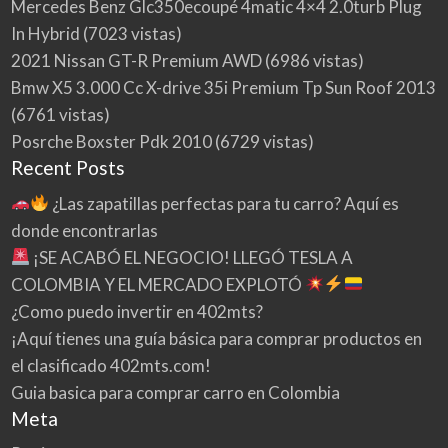
Mercedes Benz Glc350ecoupé 4matic 4×4 2.0turb Plug
In Hybrid
(7023 vistas)
2021 Nissan GT-R Premium AWD
(6986 vistas)
Bmw X5 3.000 Cc X-drive 35i Premium Tp Sun Roof 2013
(6761 vistas)
Posrche Boxster Pdk 2010
(6729 vistas)
Recent Posts
¿Las zapatillas perfectas para tu carro? Aquí es
donde encontrarlas
¡SE ACABÓ EL NEGOCIO! LLEGÓ TESLA A
COLOMBIA Y EL MERCADO EXPLOTÓ
¿Como puedo invertir en 402mts?
¡Aquí tienes una guía básica para comprar productos en
el clasificado 402mts.com!
Guia basica para comprar carro en Colombia
Meta