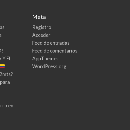
Meta
tas
Registro
e
Acceder
Feed de entradas
O!
Feed de comentarios
 Y EL
AppThemes
WordPress.org
02mts?
 para
rro en