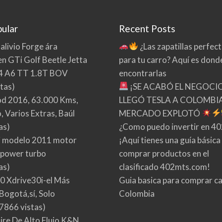
ular
Recent Posts
 alivio Forge ára
¿Las zapatillas perfec
n GTi Golf Beetle Jetta
para tu carro? Aquí es dond
4 A6 TT 1.8T BOV
encontrarlas
tas)
¡SE ACABÓ EL NEGOCI
d 2016, 63.000 Kms,
LLEGÓ TESLA A COLOMBIA
 Varios Extras, Baúl
MERCADO EXPLOTÓ
as)
¿Como puedo invertir en 4
 modelo 2011 motor
¡Aquí tienes una guía básica
 power turbo
comprar productos en el
as)
clasificado 402mts.com!
0 Xdrive30i-el Más
Guia basica para comprar ca
Bogotá,sí, Solo
Colombia
7866 vistas)
Aire De Alto Flujo K&N