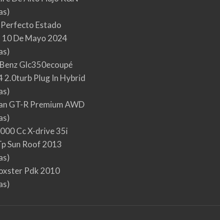
as)
 Perfecto Estado
 10 De Mayo 2024
as)
Benz Glc350ecoupé
 2.0turb Plug In Hybrid
as)
san GT-R Premium AWD
as)
000 Cc X-drive 35i
p Sun Roof 2013
as)
oxster Pdk 2010
as)