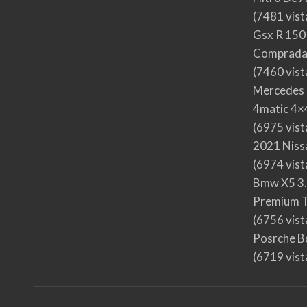
(7481 vist
Gsx R 150
Comprada
(7460 vist
Mercedes 
4matic 4×4
(6975 vist
2021 Nis
(6974 vist
Bmw X5 3.
Premium T
(6756 vist
Posrche B
(6719 vist