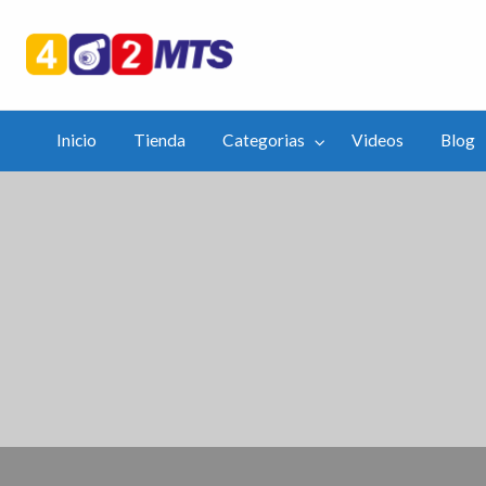
402mts.Co
ias
Videos
Blog
APP
Inicio
Tienda
Categorias
Videos
Blog