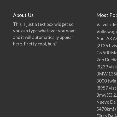
About Us
Most Pop
This is just a text box widget so
Valvula de
you can type whatever you want
Volkswage
and it will automatically appear
Audi A3 A
here. Pretty cool, huh?
(21361 vis
Gs 500 Mo
2do Dueño,
(9239 vist
BMW 135i
3000 twin
(8957 vist
Bmw X3 2.
Nuevo De 
5470km!
(
Filtro De 