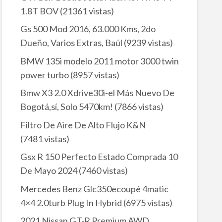
1.8T BOV
(21361 vistas)
Gs 500 Mod 2016, 63.000 Kms, 2do
Dueño, Varios Extras, Baúl
(9239 vistas)
BMW 135i modelo 2011 motor 3000 twin
power turbo
(8957 vistas)
Bmw X3 2.0 Xdrive30i-el Más Nuevo De
Bogotá,sí, Solo 5470km!
(7866 vistas)
Filtro De Aire De Alto Flujo K&N
(7481 vistas)
Gsx R 150 Perfecto Estado Comprada 10
De Mayo 2024
(7460 vistas)
Mercedes Benz Glc350ecoupé 4matic
4×4 2.0turb Plug In Hybrid
(6975 vistas)
2021 Nissan GT-R Premium AWD