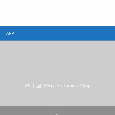
m
APP
286 vistas totales, 0 hoy