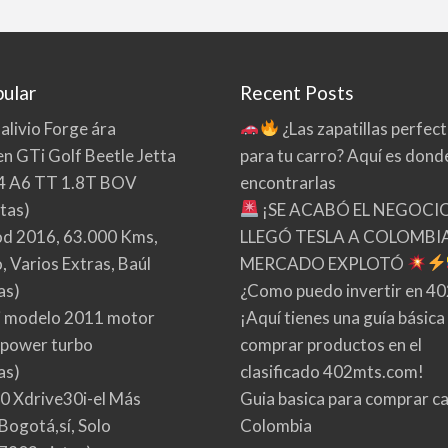
ular
Recent Posts
 alivio Forge ára
¿Las zapatillas perfec
n GTi Golf Beetle Jetta
para tu carro? Aquí es dond
4 A6 TT 1.8T BOV
encontrarlas
tas)
¡SE ACABÓ EL NEGOCI
d 2016, 63.000 Kms,
LLEGÓ TESLA A COLOMBIA
 Varios Extras, Baúl
MERCADO EXPLOTÓ
as)
¿Como puedo invertir en 4
 modelo 2011 motor
¡Aquí tienes una guía básica
 power turbo
comprar productos en el
as)
clasificado 402mts.com!
0 Xdrive30i-el Más
Guia basica para comprar ca
Bogotá,sí, Solo
Colombia