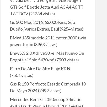
Valvula de alivio Forge ára Volkswagen
GTi Golf Beetle Jetta Audi A3 A4 A6 TT
1.8T BOV
(21384 vistas)
Gs 500 Mod 2016, 63.000 Kms, 2do
Dueño, Varios Extras, Baúl
(9254 vistas)
BMW 135i modelo 2011 motor 3000 twin
power turbo
(8963 vistas)
Bmw X3 2.0 Xdrive30i-el Más Nuevo De
Bogotá,sí, Solo 5470km!
(7903 vistas)
Filtro De Aire De Alto Flujo K&N
(7501 vistas)
Gsx R 150 Perfecto Estado Comprada 10
De Mayo 2024
(7499 vistas)
Mercedes Benz Glc350ecoupé 4matic
4×4 2.0turb Plug In Hybrid
(7017 vistas)