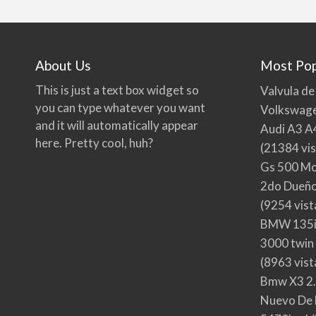
About Us
Most Pop
This is just a text box widget so
Valvula de
you can type whatever you want
Volkswage
and it will automatically appear
Audi A3 A
here. Pretty cool, huh?
(21384 vis
Gs 500 Mo
2do Dueño,
(9254 vist
BMW 135i
3000 twin
(8963 vist
Bmw X3 2.
Nuevo De 