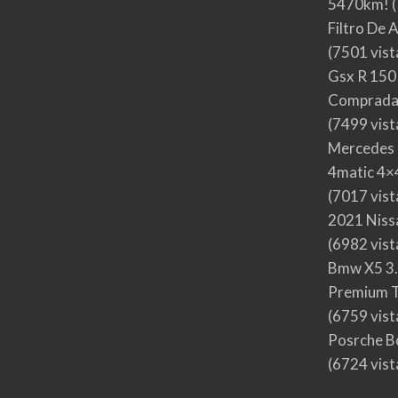
5470km!
(
Filtro De 
(7501 vist
Gsx R 150
Comprada
(7499 vist
Mercedes 
4matic 4×4
(7017 vist
2021 Nis
(6982 vist
Bmw X5 3.
Premium T
(6759 vist
Posrche B
(6724 vist