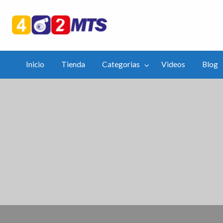
402mts.Co
ias
Videos
Blog
APP
Inicio
Tienda
Categorias
Videos
Blog