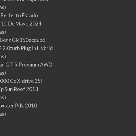
as)
 Perfecto Estado
 10 De Mayo 2024
as)
Benz Glc350ecoupé
 2.0turb Plug In Hybrid
as)
san GT-R Premium AWD
as)
000 Cc X-drive 35i
p Sun Roof 2013
as)
oxster Pdk 2010
as)