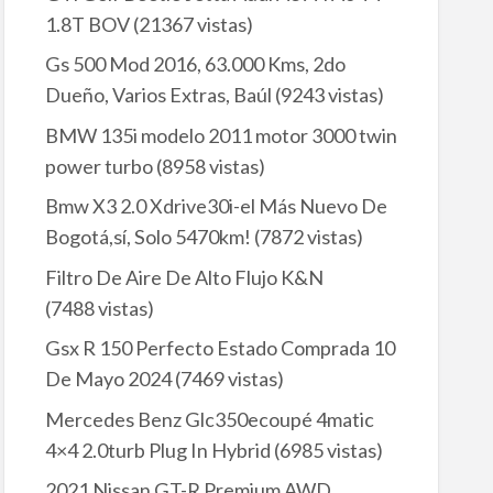
1.8T BOV
(21367 vistas)
Gs 500 Mod 2016, 63.000 Kms, 2do
Dueño, Varios Extras, Baúl
(9243 vistas)
BMW 135i modelo 2011 motor 3000 twin
power turbo
(8958 vistas)
Bmw X3 2.0 Xdrive30i-el Más Nuevo De
Bogotá,sí, Solo 5470km!
(7872 vistas)
Filtro De Aire De Alto Flujo K&N
(7488 vistas)
Gsx R 150 Perfecto Estado Comprada 10
De Mayo 2024
(7469 vistas)
Mercedes Benz Glc350ecoupé 4matic
4×4 2.0turb Plug In Hybrid
(6985 vistas)
2021 Nissan GT-R Premium AWD