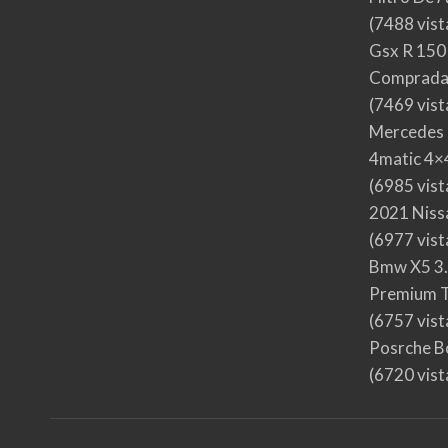
(7488 vist
Gsx R 150
Comprada
(7469 vist
Mercedes 
4matic 4×4
(6985 vist
2021 Nis
(6977 vist
Bmw X5 3.
Premium T
(6757 vist
Posrche B
(6720 vist