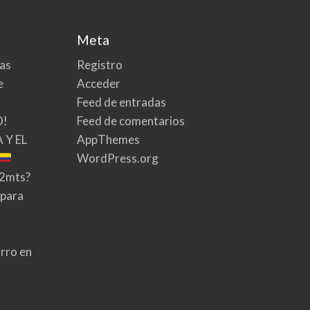
Meta
tas
Registro
e
Acceder
Feed de entradas
O!
Feed de comentarios
 Y EL
AppThemes
WordPress.org
02mts?
 para
rro en