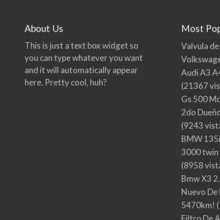
About Us
Most Pop
This is just a text box widget so
Valvula de
you can type whatever you want
Volkswage
and it will automatically appear
Audi A3 A
here. Pretty cool, huh?
(21367 vis
Gs 500 Mo
2do Dueño,
(9243 vist
BMW 135i
3000 twin
(8958 vist
Bmw X3 2.
Nuevo De 
5470km!
(
Filtro De 