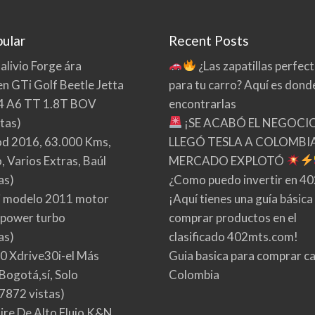
ular
Recent Posts
 alivio Forge ára
¿Las zapatillas perfec
n GTi Golf Beetle Jetta
para tu carro? Aquí es dond
4 A6 TT 1.8T BOV
encontrarlas
tas)
¡SE ACABÓ EL NEGOCI
d 2016, 63.000 Kms,
LLEGÓ TESLA A COLOMBIA
 Varios Extras, Baúl
MERCADO EXPLOTÓ
as)
¿Como puedo invertir en 4
 modelo 2011 motor
¡Aquí tienes una guía básica
 power turbo
comprar productos en el
as)
clasificado 402mts.com!
0 Xdrive30i-el Más
Guia basica para comprar ca
Bogotá,sí, Solo
Colombia
7872 vistas)
Aire De Alto Flujo K&N