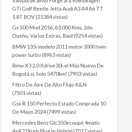
Valvula de alivio Forge ára Volkswagen
GTi Golf Beetle Jetta Audi A3 A4 A6 TT
1.8T BOV
(21384 vistas)
Gs 500 Mod 2016, 63.000 Kms, 2do
Dueño, Varios Extras, Baúl
(9254 vistas)
BMW 135i modelo 2011 motor 3000 twin
power turbo
(8963 vistas)
Bmw X3 2.0 Xdrive30i-el Más Nuevo De
Bogotá,sí, Solo 5470km!
(7903 vistas)
Filtro De Aire De Alto Flujo K&N
(7501 vistas)
Gsx R 150 Perfecto Estado Comprada 10
De Mayo 2024
(7499 vistas)
Mercedes Benz Glc350ecoupé 4matic
4×4 2.0turb Plug In Hybrid
(7017 vistas)