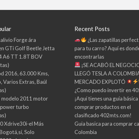
ular
Recent Posts
 alivio Forge ára
¿Las zapatillas perfec
n GTi Golf Beetle Jetta
para tu carro? Aquí es dond
4 A6 TT 1.8T BOV
encontrarlas
tas)
¡SE ACABÓ EL NEGOCI
d 2016, 63.000 Kms,
LLEGÓ TESLA A COLOMBIA
 Varios Extras, Baúl
MERCADO EXPLOTÓ
as)
¿Como puedo invertir en 4
 modelo 2011 motor
¡Aquí tienes una guía básica
 power turbo
comprar productos en el
as)
clasificado 402mts.com!
0 Xdrive30i-el Más
Guia basica para comprar ca
Bogotá,sí, Solo
Colombia