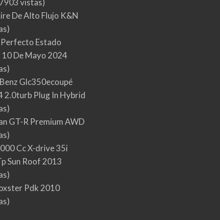
7903 vistas)
Aire De Alto Flujo K&N
as)
 Perfecto Estado
 10 De Mayo 2024
as)
Benz Glc350ecoupé
 2.0turb Plug In Hybrid
as)
san GT-R Premium AWD
as)
000 Cc X-drive 35i
p Sun Roof 2013
as)
oxster Pdk 2010
as)