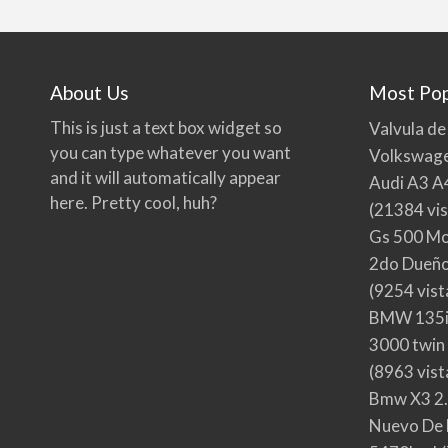
About Us
Most Pop
This is just a text box widget so
Valvula de
you can type whatever you want
Volkswage
and it will automatically appear
Audi A3 A
here. Pretty cool, huh?
(21384 vis
Gs 500 Mo
2do Dueño,
(9254 vist
BMW 135i
3000 twin
(8963 vist
Bmw X3 2.
Nuevo De 