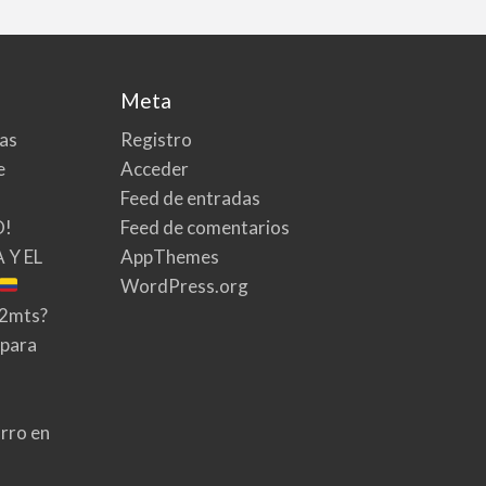
Meta
tas
Registro
e
Acceder
Feed de entradas
O!
Feed de comentarios
 Y EL
AppThemes
WordPress.org
02mts?
 para
rro en