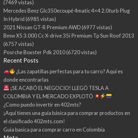
(7469 vistas)
Mercedes Benz Glc350ecoupé 4matic 4×4 2.0turb Plug
In Hybrid
(6985 vistas)
2021 Nissan GT-R Premium AWD
(6977 vistas)
Bmw X5 3.000 Cc X-drive 35i Premium Tp Sun Roof 2013
(6757 vistas)
Posrche Boxster Pdk 2010
(6720 vistas)
Recent Posts
¿Las zapatillas perfectas para tu carro? Aquí es
donde encontrarlas
¡SE ACABÓ EL NEGOCIO! LLEGÓ TESLA A
COLOMBIA Y EL MERCADO EXPLOTÓ
¿Como puedo invertir en 402mts?
¡Aquí tienes una guía básica para comprar productos en
el clasificado 402mts.com!
Guia basica para comprar carro en Colombia
Meta