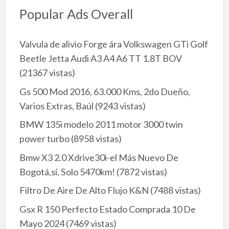
Popular Ads Overall
Valvula de alivio Forge ára Volkswagen GTi Golf
Beetle Jetta Audi A3 A4 A6 TT 1.8T BOV
(21367 vistas)
Gs 500 Mod 2016, 63.000 Kms, 2do Dueño,
Varios Extras, Baúl
(9243 vistas)
BMW 135i modelo 2011 motor 3000 twin
power turbo
(8958 vistas)
Bmw X3 2.0 Xdrive30i-el Más Nuevo De
Bogotá,sí, Solo 5470km!
(7872 vistas)
Filtro De Aire De Alto Flujo K&N
(7488 vistas)
Gsx R 150 Perfecto Estado Comprada 10 De
Mayo 2024
(7469 vistas)