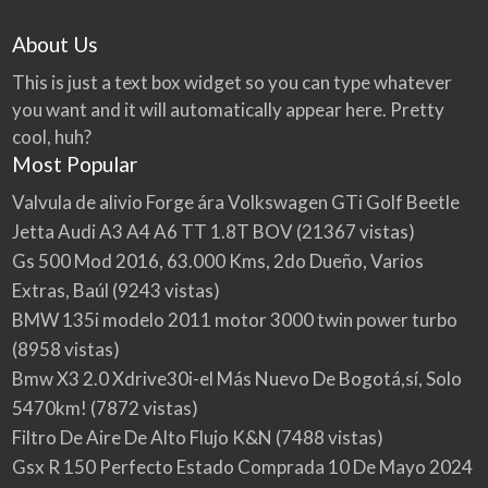
About Us
This is just a text box widget so you can type whatever
you want and it will automatically appear here. Pretty
cool, huh?
Most Popular
Valvula de alivio Forge ára Volkswagen GTi Golf Beetle
Jetta Audi A3 A4 A6 TT 1.8T BOV
(21367 vistas)
Gs 500 Mod 2016, 63.000 Kms, 2do Dueño, Varios
Extras, Baúl
(9243 vistas)
BMW 135i modelo 2011 motor 3000 twin power turbo
(8958 vistas)
Bmw X3 2.0 Xdrive30i-el Más Nuevo De Bogotá,sí, Solo
5470km!
(7872 vistas)
Filtro De Aire De Alto Flujo K&N
(7488 vistas)
Gsx R 150 Perfecto Estado Comprada 10 De Mayo 2024