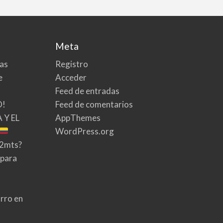
Meta
tas
Registro
e
Acceder
Feed de entradas
O!
Feed de comentarios
 Y EL
AppThemes
WordPress.org
02mts?
 para
rro en