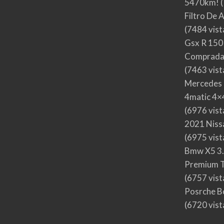
5470km!
(
Filtro De 
(7484 vist
Gsx R 150
Comprada
(7463 vist
Mercedes 
4matic 4×4
(6976 vist
2021 Nis
(6975 vist
Bmw X5 3.
Premium T
(6757 vist
Posrche B
(6720 vist