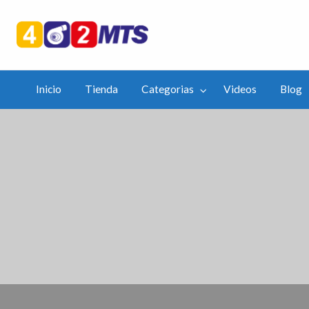
402mts.Co
ias
Videos
Blog
APP
Inicio
Tienda
Categorias
Videos
Blog