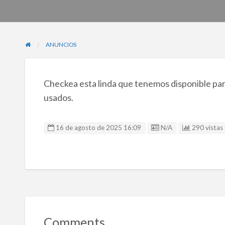
ANUNCIOS
Checkea esta linda que tenemos disponible para
usados.
Listing ID
16 de agosto de 2025 16:09
N/A
290 vistas 
Comments