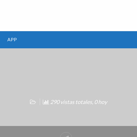
m
APP
290 vistas totales, 0 hoy