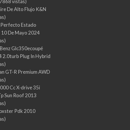
7868 vistas)
Aire De Alto Flujo K&N
as)
 Perfecto Estado
 10 De Mayo 2024
as)
Benz Glc350ecoupé
 2.0turb Plug In Hybrid
as)
san GT-R Premium AWD
as)
000 Cc X-drive 35i
p Sun Roof 2013
as)
oxster Pdk 2010
as)