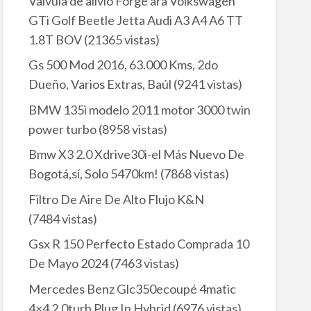
Valvula de alivio Forge ára Volkswagen
GTi Golf Beetle Jetta Audi A3 A4 A6 TT
1.8T BOV
(21365 vistas)
Gs 500 Mod 2016, 63.000 Kms, 2do
Dueño, Varios Extras, Baúl
(9241 vistas)
BMW 135i modelo 2011 motor 3000 twin
power turbo
(8958 vistas)
Bmw X3 2.0 Xdrive30i-el Más Nuevo De
Bogotá,sí, Solo 5470km!
(7868 vistas)
Filtro De Aire De Alto Flujo K&N
(7484 vistas)
Gsx R 150 Perfecto Estado Comprada 10
De Mayo 2024
(7463 vistas)
Mercedes Benz Glc350ecoupé 4matic
4×4 2.0turb Plug In Hybrid
(6976 vistas)