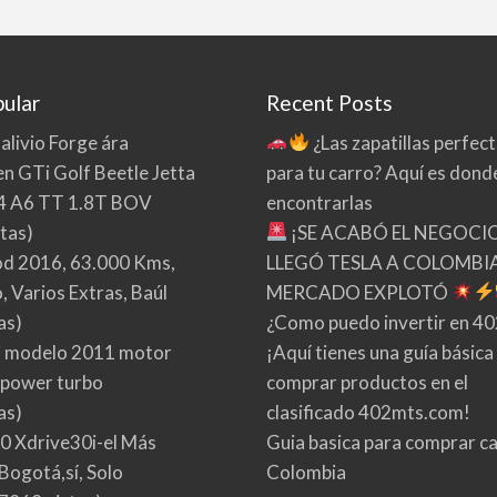
ular
Recent Posts
 alivio Forge ára
¿Las zapatillas perfec
n GTi Golf Beetle Jetta
para tu carro? Aquí es dond
4 A6 TT 1.8T BOV
encontrarlas
tas)
¡SE ACABÓ EL NEGOCI
d 2016, 63.000 Kms,
LLEGÓ TESLA A COLOMBIA
 Varios Extras, Baúl
MERCADO EXPLOTÓ
as)
¿Como puedo invertir en 4
 modelo 2011 motor
¡Aquí tienes una guía básica
 power turbo
comprar productos en el
as)
clasificado 402mts.com!
0 Xdrive30i-el Más
Guia basica para comprar ca
Bogotá,sí, Solo
Colombia