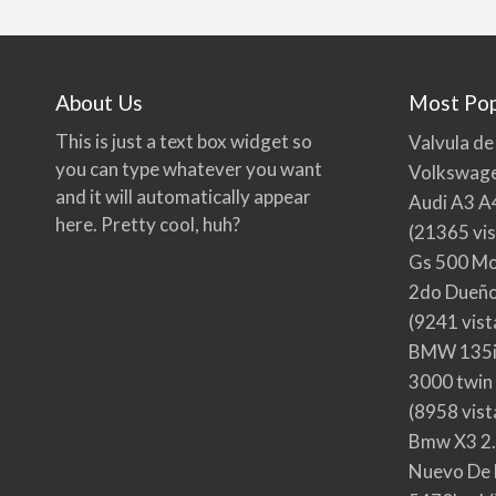
About Us
Most Pop
This is just a text box widget so
Valvula de
you can type whatever you want
Volkswage
and it will automatically appear
Audi A3 A
here. Pretty cool, huh?
(21365 vis
Gs 500 Mo
2do Dueño,
(9241 vist
BMW 135i
3000 twin
(8958 vist
Bmw X3 2.
Nuevo De 