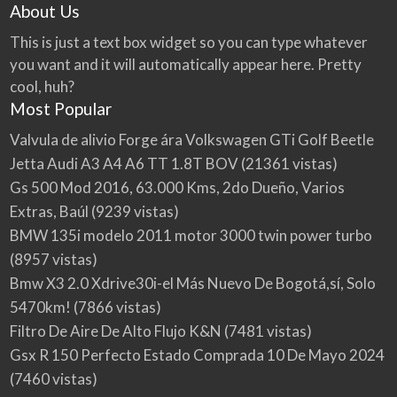
About Us
This is just a text box widget so you can type whatever
you want and it will automatically appear here. Pretty
cool, huh?
Most Popular
Valvula de alivio Forge ára Volkswagen GTi Golf Beetle
Jetta Audi A3 A4 A6 TT 1.8T BOV
(21361 vistas)
Gs 500 Mod 2016, 63.000 Kms, 2do Dueño, Varios
Extras, Baúl
(9239 vistas)
BMW 135i modelo 2011 motor 3000 twin power turbo
(8957 vistas)
Bmw X3 2.0 Xdrive30i-el Más Nuevo De Bogotá,sí, Solo
5470km!
(7866 vistas)
Filtro De Aire De Alto Flujo K&N
(7481 vistas)
Gsx R 150 Perfecto Estado Comprada 10 De Mayo 2024
(7460 vistas)