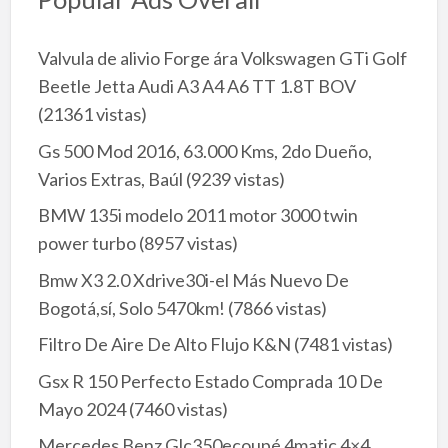
Valvula de alivio Forge ára Volkswagen GTi Golf
Beetle Jetta Audi A3 A4 A6 TT 1.8T BOV
(21361 vistas)
Gs 500 Mod 2016, 63.000 Kms, 2do Dueño,
Varios Extras, Baúl
(9239 vistas)
BMW 135i modelo 2011 motor 3000 twin
power turbo
(8957 vistas)
Bmw X3 2.0 Xdrive30i-el Más Nuevo De
Bogotá,sí, Solo 5470km!
(7866 vistas)
Filtro De Aire De Alto Flujo K&N
(7481 vistas)
Gsx R 150 Perfecto Estado Comprada 10 De
Mayo 2024
(7460 vistas)
Mercedes Benz Glc350ecoupé 4matic 4×4