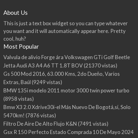
About Us
This is just a text box widget so you can type whatever
you want and it will automatically appear here. Pretty
cool, huh?
Most Popular
Valvula de alivio Forge ára Volkswagen GTi Golf Beetle
Jetta Audi A3 A4 A6 TT 1.8T BOV
(21370 vistas)
Gs 500 Mod 2016, 63.000 Kms, 2do Dueño, Varios
Extras, Baúl
(9249 vistas)
BMW 135i modelo 2011 motor 3000 twin power turbo
(8958 vistas)
Bmw X3 2.0 Xdrive30i-el Más Nuevo De Bogotá,sí, Solo
5470km!
(7876 vistas)
Filtro De Aire De Alto Flujo K&N
(7491 vistas)
Gsx R 150 Perfecto Estado Comprada 10 De Mayo 2024