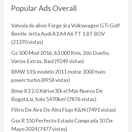
Popular Ads Overall
Valvula de alivio Forge ára Volkswagen GTi Golf
Beetle Jetta Audi A3 A4 A6 TT 1.8T BOV
(21370 vistas)
Gs 500 Mod 2016, 63.000 Kms, 2do Dueño,
Varios Extras, Baúl
(9249 vistas)
BMW 135i modelo 2011 motor 3000 twin
power turbo
(8958 vistas)
Bmw X3 2.0 Xdrive30i-el Más Nuevo De
Bogotá,sí, Solo 5470km!
(7876 vistas)
Filtro De Aire De Alto Flujo K&N
(7491 vistas)
Gsx R 150 Perfecto Estado Comprada 10 De
Mayo 2024
(7477 vistas)