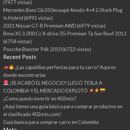
(7477 vistas)
Mercedes Benz Glc350ecoupé 4matic 4×4 2.0turb Plug
In Hybrid
(6991 vistas)
2021 Nissan GT-R Premium AWD
(6979 vistas)
Bmw X5 3.000 Cc X-drive 35i Premium Tp Sun Roof 2013
(6758 vistas)
Posrche Boxster Pdk 2010
(6722 vistas)
Recent Posts
¿Las zapatillas perfectas para tu carro? Aquí es
donde encontrarlas
¡SE ACABÓ EL NEGOCIO! LLEGÓ TESLA A
COLOMBIA Y EL MERCADO EXPLOTÓ
¿Como puedo invertir en 402mts?
¡Aquí tienes una guía básica para comprar productos en
el clasificado 402mts.com!
Guia basica para comprar carro en Colombia
Meta