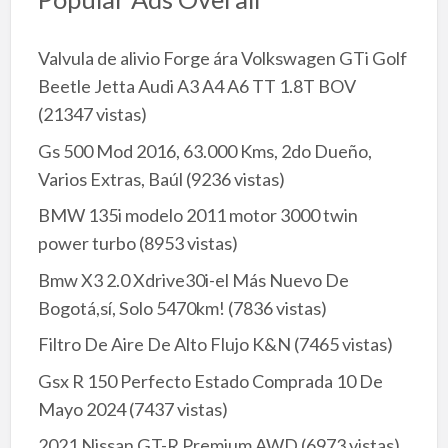
Valvula de alivio Forge ára Volkswagen GTi Golf
Beetle Jetta Audi A3 A4 A6 TT 1.8T BOV
(21347 vistas)
Gs 500 Mod 2016, 63.000 Kms, 2do Dueño,
Varios Extras, Baúl
(9236 vistas)
BMW 135i modelo 2011 motor 3000 twin
power turbo
(8953 vistas)
Bmw X3 2.0 Xdrive30i-el Más Nuevo De
Bogotá,sí, Solo 5470km!
(7836 vistas)
Filtro De Aire De Alto Flujo K&N
(7465 vistas)
Gsx R 150 Perfecto Estado Comprada 10 De
Mayo 2024
(7437 vistas)
2021 Nissan GT-R Premium AWD
(6973 vistas)