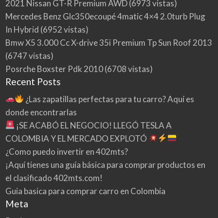
2021 Nissan GT-R Premium AWD
(6973 vistas)
Mercedes Benz Glc350ecoupé 4matic 4×4 2.0turb Plug
In Hybrid
(6952 vistas)
Bmw X5 3.000 Cc X-drive 35i Premium Tp Sun Roof 2013
(6747 vistas)
Posrche Boxster Pdk 2010
(6708 vistas)
Recent Posts
¿Las zapatillas perfectas para tu carro? Aquí es
donde encontrarlas
¡SE ACABÓ EL NEGOCIO! LLEGÓ TESLA A
COLOMBIA Y EL MERCADO EXPLOTÓ
¿Como puedo invertir en 402mts?
¡Aquí tienes una guía básica para comprar productos en
el clasificado 402mts.com!
Guia basica para comprar carro en Colombia
Meta