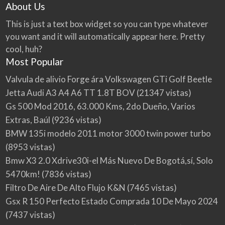
About Us
This is just a text box widget so you can type whatever
you want and it will automatically appear here. Pretty
cool, huh?
Most Popular
Valvula de alivio Forge ára Volkswagen GTi Golf Beetle
Jetta Audi A3 A4 A6 TT 1.8T BOV
(21347 vistas)
Gs 500 Mod 2016, 63.000 Kms, 2do Dueño, Varios
Extras, Baúl
(9236 vistas)
BMW 135i modelo 2011 motor 3000 twin power turbo
(8953 vistas)
Bmw X3 2.0 Xdrive30i-el Más Nuevo De Bogotá,sí, Solo
5470km!
(7836 vistas)
Filtro De Aire De Alto Flujo K&N
(7465 vistas)
Gsx R 150 Perfecto Estado Comprada 10 De Mayo 2024
(7437 vistas)