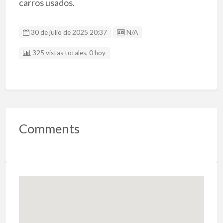
carros usados.
Listing ID
30 de julio de 2025 20:37
N/A
325 vistas totales, 0 hoy
Comments