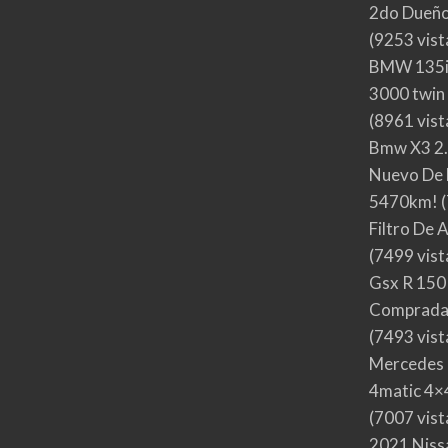
2do Dueño,
(9253 vist
BMW 135i
3000 twin
(8961 vist
Bmw X3 2.
Nuevo De 
5470km!
(
Filtro De 
(7499 vist
Gsx R 150
Comprada
(7493 vist
Mercedes 
4matic 4×4
(7007 vist
2021 Nis