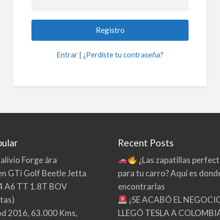
Entrar
|
¿Perdiste tu contraseña?
ular
Recent Posts
 alivio Forge ára
¿Las zapatillas perfec
n GTi Golf Beetle Jetta
para tu carro? Aquí es dond
4 A6 TT 1.8T BOV
encontrarlas
tas)
¡SE ACABÓ EL NEGOCI
d 2016, 63.000 Kms,
LLEGÓ TESLA A COLOMBIA