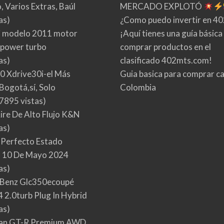
 Varios Extras, Baúl
MERCADO EXPLOTÓ
as)
¿Como puedo invertir en 4
 modelo 2011 motor
¡Aquí tienes una guía básica
 power turbo
comprar productos en el
as)
clasificado 402mts.com!
0 Xdrive30i-el Más
Guia basica para comprar ca
Bogotá,sí, Solo
Colombia
7895 vistas)
Aire De Alto Flujo K&N
as)
 Perfecto Estado
 10 De Mayo 2024
as)
Benz Glc350ecoupé
 2.0turb Plug In Hybrid
as)
san GT-R Premium AWD