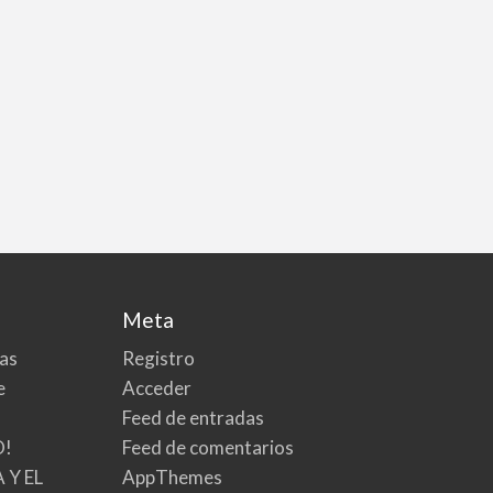
Meta
tas
Registro
e
Acceder
Feed de entradas
O!
Feed de comentarios
 Y EL
AppThemes