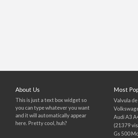
About Us
Most Pop
This is just a text box widget so
Valvula de
you can type whatever you want
Volkswage
and it will automatically appear
Audi A3 A
here. Pretty cool, huh?
(21379 vis
Gs 500 Mo