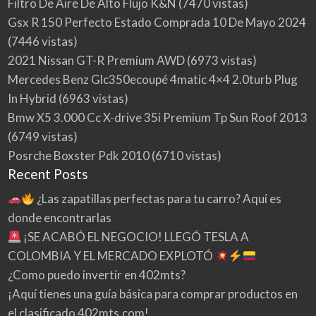
Filtro De Aire De Alto Flujo K&N
(7470 vistas)
Gsx R 150 Perfecto Estado Comprada 10 De Mayo 2024
(7446 vistas)
2021 Nissan GT-R Premium AWD
(6973 vistas)
Mercedes Benz Glc350ecoupé 4matic 4×4 2.0turb Plug
In Hybrid
(6963 vistas)
Bmw X5 3.000 Cc X-drive 35i Premium Tp Sun Roof 2013
(6749 vistas)
Posrche Boxster Pdk 2010
(6710 vistas)
Recent Posts
¿Las zapatillas perfectas para tu carro? Aquí es
donde encontrarlas
¡SE ACABÓ EL NEGOCIO! LLEGÓ TESLA A
COLOMBIA Y EL MERCADO EXPLOTÓ
¿Como puedo invertir en 402mts?
¡Aquí tienes una guía básica para comprar productos en
el clasificado 402mts.com!