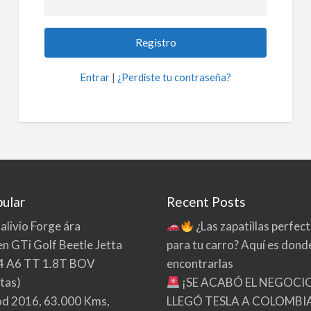
Entrar
|
¿Perdiste tu contraseña?
ular
Recent Posts
 alivio Forge ára
¿Las zapatillas perfec
n GTi Golf Beetle Jetta
para tu carro? Aquí es dond
4 A6 TT 1.8T BOV
encontrarlas
tas)
¡SE ACABÓ EL NEGOCI
d 2016, 63.000 Kms,
LLEGÓ TESLA A COLOMBIA