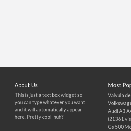
About Us
Most Pop
This is just a text box widget so
Valvula de
you can type whatever you want
Volkswage
and it will automatically appear
Audi A3 A
here. Pretty cool, huh?
(21361 vis
Gs 500 Mo