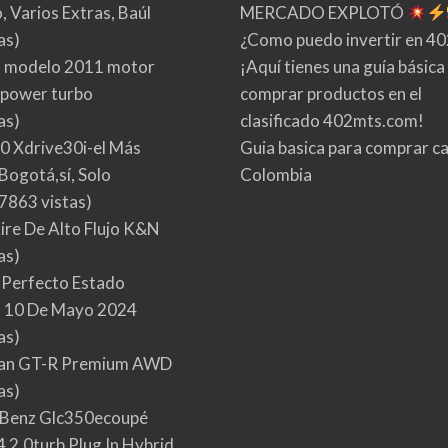
 Varios Extras, Baúl
MERCADO EXPLOTÓ
as)
¿Como puedo invertir en 4
 modelo 2011 motor
¡Aquí tienes una guía básica
 power turbo
comprar productos en el
as)
clasificado 402mts.com!
0 Xdrive30i-el Más
Guia basica para comprar ca
Bogotá,sí, Solo
Colombia
7863 vistas)
Aire De Alto Flujo K&N
as)
 Perfecto Estado
 10 De Mayo 2024
as)
san GT-R Premium AWD
as)
Benz Glc350ecoupé
 2.0turb Plug In Hybrid