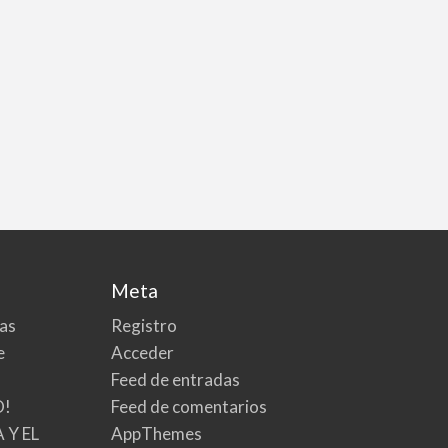
Meta
tas
Registro
e
Acceder
Feed de entradas
O!
Feed de comentarios
 Y EL
AppThemes