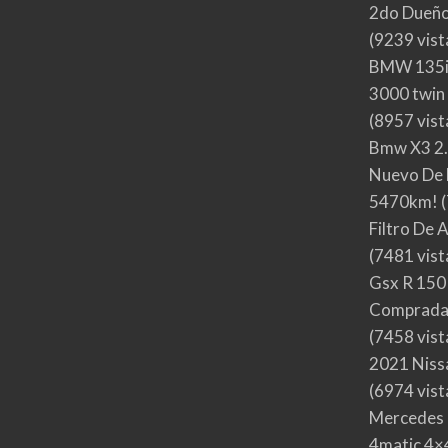
2do Dueño,
(9239 vist
BMW 135i
3000 twin
(8957 vist
Bmw X3 2.
Nuevo De 
5470km!
(
Filtro De 
(7481 vist
Gsx R 150
Comprada
(7458 vist
2021 Nis
(6974 vist
Mercedes 
4matic 4×4