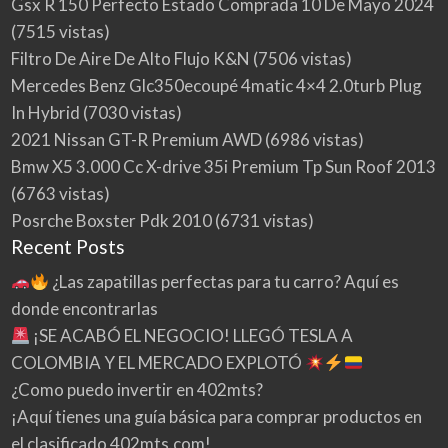
Gsx R 150 Perfecto Estado Comprada 10 De Mayo 2024
(7515 vistas)
Filtro De Aire De Alto Flujo K&N
(7506 vistas)
Mercedes Benz Glc350ecoupé 4matic 4×4 2.0turb Plug
In Hybrid
(7030 vistas)
2021 Nissan GT-R Premium AWD
(6986 vistas)
Bmw X5 3.000 Cc X-drive 35i Premium Tp Sun Roof 2013
(6763 vistas)
Posrche Boxster Pdk 2010
(6731 vistas)
Recent Posts
¿Las zapatillas perfectas para tu carro? Aquí es
donde encontrarlas
¡SE ACABÓ EL NEGOCIO! LLEGÓ TESLA A
COLOMBIA Y EL MERCADO EXPLOTÓ
¿Como puedo invertir en 402mts?
¡Aquí tienes una guía básica para comprar productos en
el clasificado 402mts.com!