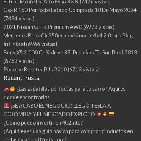
Filtro De Aire De Alto Flujo K&N
(7476 vistas)
Gsx R 150 Perfecto Estado Comprada 10 De Mayo 2024
(7454 vistas)
2021 Nissan GT-R Premium AWD
(6973 vistas)
Mercedes Benz Glc350ecoupé 4matic 4×4 2.0turb Plug
In Hybrid
(6966 vistas)
Bmw X5 3.000 Cc X-drive 35i Premium Tp Sun Roof 2013
(6753 vistas)
Posrche Boxster Pdk 2010
(6713 vistas)
Recent Posts
¿Las zapatillas perfectas para tu carro? Aquí es
donde encontrarlas
¡SE ACABÓ EL NEGOCIO! LLEGÓ TESLA A
COLOMBIA Y EL MERCADO EXPLOTÓ
¿Como puedo invertir en 402mts?
¡Aquí tienes una guía básica para comprar productos en
el clasificado 402mts.com!