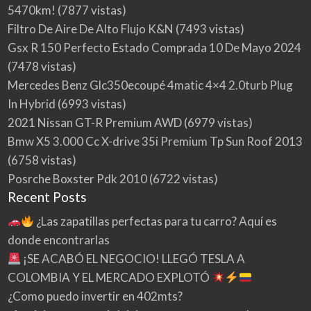
5470km!
(7877 vistas)
Filtro De Aire De Alto Flujo K&N
(7493 vistas)
Gsx R 150 Perfecto Estado Comprada 10 De Mayo 2024
(7478 vistas)
Mercedes Benz Glc350ecoupé 4matic 4×4 2.0turb Plug
In Hybrid
(6993 vistas)
2021 Nissan GT-R Premium AWD
(6979 vistas)
Bmw X5 3.000 Cc X-drive 35i Premium Tp Sun Roof 2013
(6758 vistas)
Posrche Boxster Pdk 2010
(6722 vistas)
Recent Posts
¿Las zapatillas perfectas para tu carro? Aquí es
donde encontrarlas
¡SE ACABÓ EL NEGOCIO! LLEGÓ TESLA A
COLOMBIA Y EL MERCADO EXPLOTÓ
¿Como puedo invertir en 402mts?