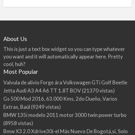
About Us
This is just a text box widget so you can type whatever
you want and it will automatically appear here. Pretty
cool, huh?
Most Popular
Valvula de alivio Forge ára Volkswagen GTi Golf Beetle
Jetta Audi A3 A4 A6 TT 1.8T BOV
(21370 vistas)
Gs 500 Mod 2016, 63.000 Kms, 2do Dueño, Varios
Extras, Baúl
(9249 vistas)
BMW 135i modelo 2011 motor 3000 twin power turbo
(8958 vistas)
Bmw X3 2.0 Xdrive30i-el Más Nuevo De Bogotá,sí, Solo