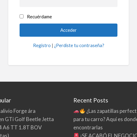
Recuérdame
Registro
|
¿Perdiste tu contraseña?
ular
Recent Posts
 alivio Forge ára
¿Las zapatillas perfec
n GTi Golf Beetle Jetta
para tu carro? Aquí es dond
4 A6 TT 1.8T BOV
encontrarlas
tas)
¡SE ACABÓ EL NEGOCI