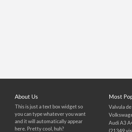
About Us
Most Pop
This is just a text box widget so
Valvula de
you can type whatever you want
Volkswage
and it will automatically appear
Audi A3 A
here. Pretty cool, huh?
(21349 vis