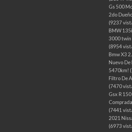
Gs 500 Mo
2do Dueño,
(9237 vist
BMW 135i
3000 twin
(8954 vist
Bmw X3 2.
Nuevo De 
5470km!
(
Filtro De 
(7470 vist
Gsx R 150
Comprada
(7441 vist
2021 Nis
(6973 vist