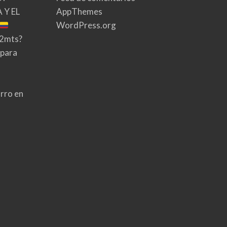
 Y EL
AppThemes
WordPress.org
02mts?
 para
rro en