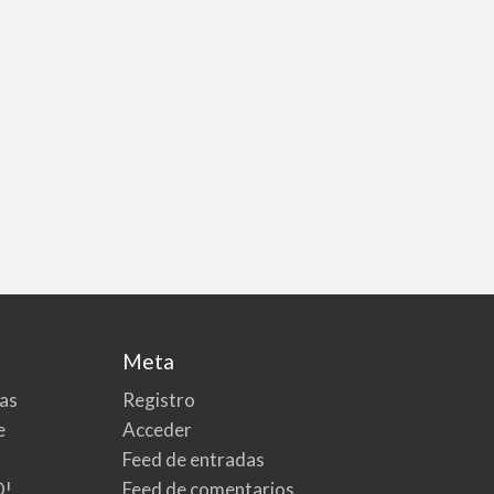
Meta
tas
Registro
e
Acceder
Feed de entradas
O!
Feed de comentarios