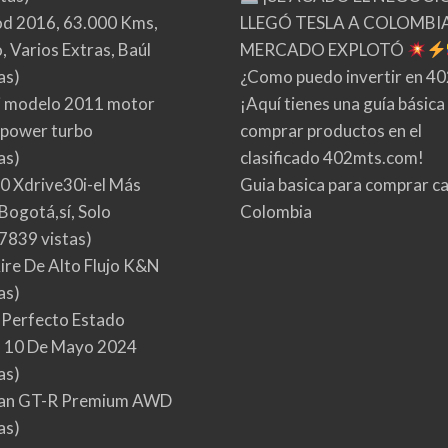
d 2016, 63.000 Kms,
LLEGÓ TESLA A COLOMBIA
 Varios Extras, Baúl
MERCADO EXPLOTÓ
as)
¿Como puedo invertir en 4
 modelo 2011 motor
¡Aquí tienes una guía básica
 power turbo
comprar productos en el
as)
clasificado 402mts.com!
0 Xdrive30i-el Más
Guia basica para comprar ca
Bogotá,sí, Solo
Colombia
7839 vistas)
Aire De Alto Flujo K&N
as)
 Perfecto Estado
 10 De Mayo 2024
as)
san GT-R Premium AWD
as)