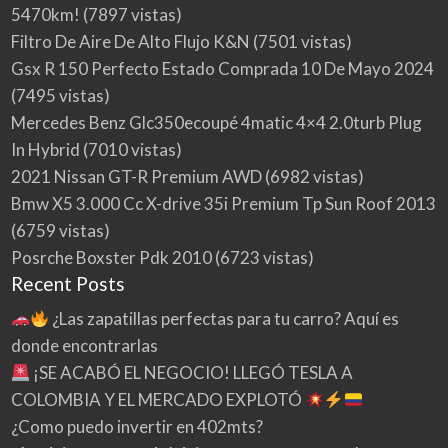
5470km!
(7897 vistas)
Filtro De Aire De Alto Flujo K&N
(7501 vistas)
Gsx R 150 Perfecto Estado Comprada 10 De Mayo 2024
(7495 vistas)
Mercedes Benz Glc350ecoupé 4matic 4×4 2.0turb Plug
In Hybrid
(7010 vistas)
2021 Nissan GT-R Premium AWD
(6982 vistas)
Bmw X5 3.000 Cc X-drive 35i Premium Tp Sun Roof 2013
(6759 vistas)
Posrche Boxster Pdk 2010
(6723 vistas)
Recent Posts
¿Las zapatillas perfectas para tu carro? Aquí es
donde encontrarlas
¡SE ACABÓ EL NEGOCIO! LLEGÓ TESLA A
COLOMBIA Y EL MERCADO EXPLOTÓ
¿Como puedo invertir en 402mts?