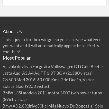
About Us
This is just a text box widget so you can type whatever
you want and it will automatically appear here. Pretty
cool, huh?
Most Popular
Valvula de alivio Forge ára Volkswagen GTi Golf Beetle
Jetta Audi A3 A4 A6 TT 1.8T BOV
(21380 vistas)
Gs 500 Mod 2016, 63.000 Kms, 2do Dueño, Varios
Extras, Baúl
(9253 vistas)
BMW 135i modelo 2011 motor 3000 twin power turbo
(8961 vistas)
Bmw X3 2.0 Xdrive30i-el Más Nuevo De Bogotá,sí, Solo