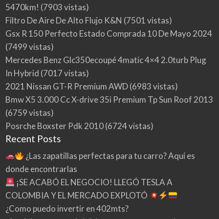
5470km!
(7903 vistas)
Filtro De Aire De Alto Flujo K&N
(7501 vistas)
Gsx R 150 Perfecto Estado Comprada 10 De Mayo 2024
(7499 vistas)
Mercedes Benz Glc350ecoupé 4matic 4×4 2.0turb Plug
In Hybrid
(7017 vistas)
2021 Nissan GT-R Premium AWD
(6983 vistas)
Bmw X5 3.000 Cc X-drive 35i Premium Tp Sun Roof 2013
(6759 vistas)
Posrche Boxster Pdk 2010
(6724 vistas)
Recent Posts
¿Las zapatillas perfectas para tu carro? Aquí es
donde encontrarlas
¡SE ACABÓ EL NEGOCIO! LLEGÓ TESLA A
COLOMBIA Y EL MERCADO EXPLOTÓ
¿Como puedo invertir en 402mts?