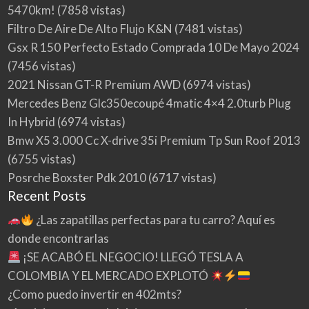
5470km!
(7858 vistas)
Filtro De Aire De Alto Flujo K&N
(7481 vistas)
Gsx R 150 Perfecto Estado Comprada 10 De Mayo 2024
(7456 vistas)
2021 Nissan GT-R Premium AWD
(6974 vistas)
Mercedes Benz Glc350ecoupé 4matic 4×4 2.0turb Plug
In Hybrid
(6974 vistas)
Bmw X5 3.000 Cc X-drive 35i Premium Tp Sun Roof 2013
(6755 vistas)
Posrche Boxster Pdk 2010
(6717 vistas)
Recent Posts
¿Las zapatillas perfectas para tu carro? Aquí es
donde encontrarlas
¡SE ACABÓ EL NEGOCIO! LLEGÓ TESLA A
COLOMBIA Y EL MERCADO EXPLOTÓ
¿Como puedo invertir en 402mts?