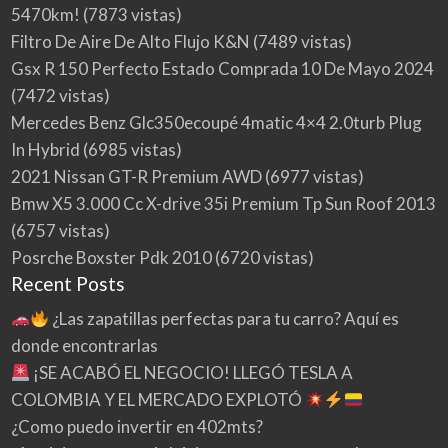
5470km!
(7873 vistas)
Filtro De Aire De Alto Flujo K&N
(7489 vistas)
Gsx R 150 Perfecto Estado Comprada 10 De Mayo 2024
(7472 vistas)
Mercedes Benz Glc350ecoupé 4matic 4×4 2.0turb Plug
In Hybrid
(6985 vistas)
2021 Nissan GT-R Premium AWD
(6977 vistas)
Bmw X5 3.000 Cc X-drive 35i Premium Tp Sun Roof 2013
(6757 vistas)
Posrche Boxster Pdk 2010
(6720 vistas)
Recent Posts
¿Las zapatillas perfectas para tu carro? Aquí es
donde encontrarlas
¡SE ACABÓ EL NEGOCIO! LLEGÓ TESLA A
COLOMBIA Y EL MERCADO EXPLOTÓ
¿Como puedo invertir en 402mts?