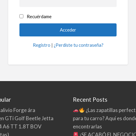
Recuérdame
Registro
|
¿Perdiste tu contraseña?
ular
Recent Posts
 alivio Forge ára
¿Las zapatillas perfec
n GTi Golf Beetle Jetta
para tu carro? Aquí es dond
4 A6 TT 1.8T BOV
encontrarlas
tas)
¡SE ACABÓ EL NEGOCI