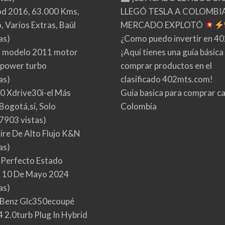
d 2016, 63.000 Kms,
LLEGÓ TESLA A COLOMBIA
 Varios Extras, Baúl
MERCADO EXPLOTÓ
as)
¿Como puedo invertir en 4
 modelo 2011 motor
¡Aquí tienes una guía básica
 power turbo
comprar productos en el
as)
clasificado 402mts.com!
0 Xdrive30i-el Más
Guia basica para comprar ca
Bogotá,sí, Solo
Colombia
7903 vistas)
Aire De Alto Flujo K&N
as)
 Perfecto Estado
 10 De Mayo 2024
as)
Benz Glc350ecoupé
 2.0turb Plug In Hybrid