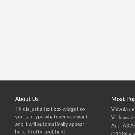
About Us
Most Pop
This is just a text box widget so
Valvula de
you can type whatever you want
Volkswage
and it will automatically appear
Audi A3 A
here. Pretty cool, huh?
(21384 vis