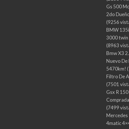
Gs 500 Mo
2do Dueño,
(9256 vist
BMW 135i
3000 twin
(8963 vist
Bmw X3 2.
Nuevo De 
5470km!
(
Filtro De 
(7501 vist
Gsx R 150
Comprada
(7499 vist
Mercedes 
4matic 4×4