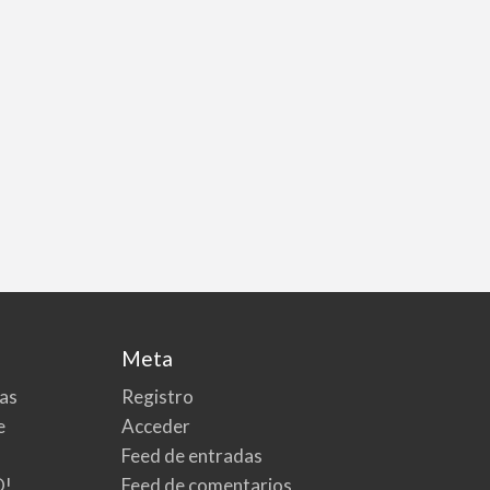
Meta
tas
Registro
e
Acceder
Feed de entradas
O!
Feed de comentarios