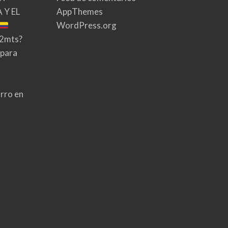
 Y EL
AppThemes
WordPress.org
02mts?
 para
rro en