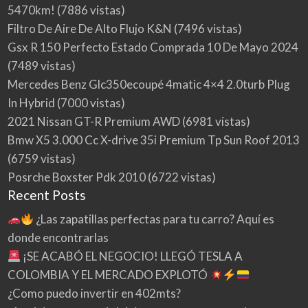
5470km!
(7886 vistas)
Filtro De Aire De Alto Flujo K&N
(7496 vistas)
Gsx R 150 Perfecto Estado Comprada 10 De Mayo 2024
(7489 vistas)
Mercedes Benz Glc350ecoupé 4matic 4×4 2.0turb Plug
In Hybrid
(7000 vistas)
2021 Nissan GT-R Premium AWD
(6981 vistas)
Bmw X5 3.000 Cc X-drive 35i Premium Tp Sun Roof 2013
(6759 vistas)
Posrche Boxster Pdk 2010
(6722 vistas)
Recent Posts
¿Las zapatillas perfectas para tu carro? Aquí es
donde encontrarlas
¡SE ACABÓ EL NEGOCIO! LLEGÓ TESLA A
COLOMBIA Y EL MERCADO EXPLOTÓ
¿Como puedo invertir en 402mts?