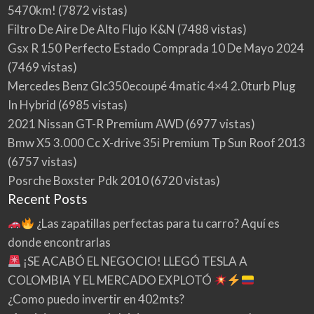
5470km!
(7872 vistas)
Filtro De Aire De Alto Flujo K&N
(7488 vistas)
Gsx R 150 Perfecto Estado Comprada 10 De Mayo 2024
(7469 vistas)
Mercedes Benz Glc350ecoupé 4matic 4×4 2.0turb Plug
In Hybrid
(6985 vistas)
2021 Nissan GT-R Premium AWD
(6977 vistas)
Bmw X5 3.000 Cc X-drive 35i Premium Tp Sun Roof 2013
(6757 vistas)
Posrche Boxster Pdk 2010
(6720 vistas)
Recent Posts
¿Las zapatillas perfectas para tu carro? Aquí es
donde encontrarlas
¡SE ACABÓ EL NEGOCIO! LLEGÓ TESLA A
COLOMBIA Y EL MERCADO EXPLOTÓ
¿Como puedo invertir en 402mts?