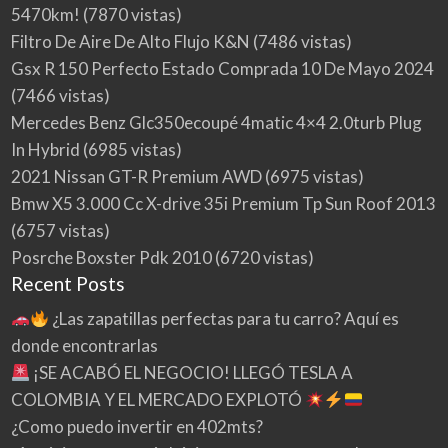
5470km!
(7870 vistas)
Filtro De Aire De Alto Flujo K&N
(7486 vistas)
Gsx R 150 Perfecto Estado Comprada 10 De Mayo 2024
(7466 vistas)
Mercedes Benz Glc350ecoupé 4matic 4×4 2.0turb Plug
In Hybrid
(6985 vistas)
2021 Nissan GT-R Premium AWD
(6975 vistas)
Bmw X5 3.000 Cc X-drive 35i Premium Tp Sun Roof 2013
(6757 vistas)
Posrche Boxster Pdk 2010
(6720 vistas)
Recent Posts
¿Las zapatillas perfectas para tu carro? Aquí es
donde encontrarlas
¡SE ACABÓ EL NEGOCIO! LLEGÓ TESLA A
COLOMBIA Y EL MERCADO EXPLOTÓ
¿Como puedo invertir en 402mts?